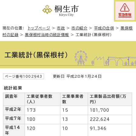
緊急情報
現在の位置：
トップページ
>
市政
>
市の紹介
>
平成の合併
>
黒保根
村の記録
>
黒保根村当時の統計情報
>
工業統計（黒保根村）
工業統計（黒保根村）
更新日 平成28年1月24日
ページ番号1002943
統計結果
調査年
工業従事者数
工業事業者
工業製品出荷額（万
（人）
数
円）
平成2年
173
15
181,700
平成7年
180
13
222,624
平成14
120
10
91,346
年