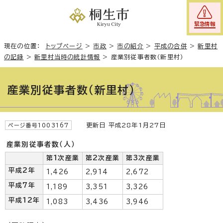
緊急情報
現在の位置：
トップページ
>
市政
>
市の紹介
>
平成の合併
>
新里村
の記録
>
新里村当時の統計情報
>
産業別従事者数（新里村）
産業別従事者数（新里村）
更新日 平成28年1月27日
ページ番号1003167
産業別従事者数（人）
第1次産業
第2次産業
第3次産業
平成2年
1,426
2,914
2,672
平成7年
1,189
3,351
3,326
平成12年
1,083
3,436
3,946