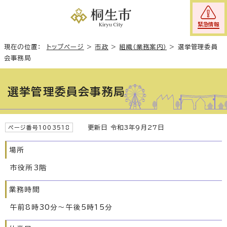
緊急情報
現在の位置：
トップページ
>
市政
>
組織（業務案内）
>
選挙管理委員
会事務局
選挙管理委員会事務局
更新日 令和3年9月27日
ページ番号1003518
場所
市役所3階
業務時間
午前8時30分～午後5時15分