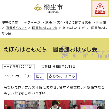
緊急情報
現在の位置：
トップページ
>
施設
>
文化・社会に関する施設
>
図書館
>
図書館イベント
>
図書館おはなし会
>
えほんはともだち 図書館おは
なし会
えほんはともだち 図書館おはなし会
更新日 令和8年8月1日
ページ番号1001121
イベントカテゴリ：
催し
赤ちゃん・子ども
来場したお子さんの年齢にあわせ、絵本や紙芝居、大型絵本など
楽しいおはなしがいっぱい！