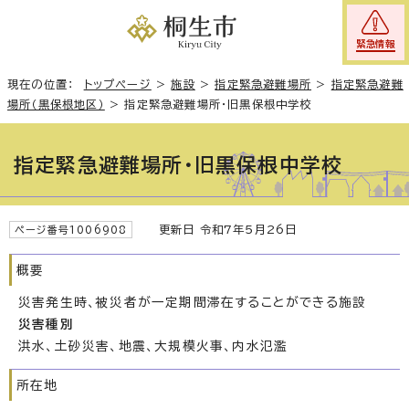
緊急情報
現在の位置：
トップページ
>
施設
>
指定緊急避難場所
>
指定緊急避難
場所（黒保根地区）
>
指定緊急避難場所・旧黒保根中学校
指定緊急避難場所・旧黒保根中学校
更新日 令和7年5月26日
ページ番号1006908
概要
災害発生時、被災者が一定期間滞在することができる施設
災害種別
洪水、土砂災害、地震、大規模火事、内水氾濫
所在地