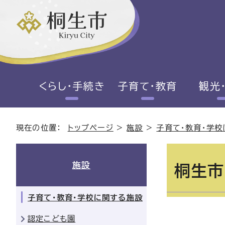
くらし・手続き
子育て・教育
観光
現在の位置：
トップページ
>
施設
>
子育て・教育・学
施設
桐生市
子育て・教育・学校に関する施設
認定こども園