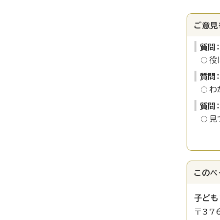
ご意見
質問
役
質問
わ
質問
見
このペ
子ども
〒37