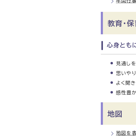
年間行
教育・保
心身とも
見通し
思いや
よく聞き
感性豊
地図
地図を