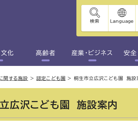
検索
Language
・文化
高齢者
産業・ビジネス
安全
校に関する施設
>
認定こども園
>
桐生市立広沢こども園 施設
立広沢こども園 施設案内