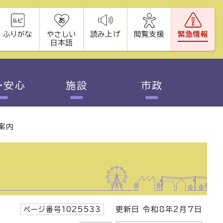
ふりがな
やさしい
読み上げ
閲覧支援
緊急情報
日本語
・安心
施設
市政
案内
ページ番号1025533
更新日 令和8年2月7日