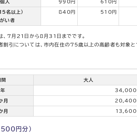
個人
990円
610円
15名以上）
840円
510円
障がい者
は、7月21日から8月31日までです。
者割引については、市内在住の75歳以上の高齢者も対象と
期間
大人
1年
34,00
か月
20,40
か月
13,60
,500円分）