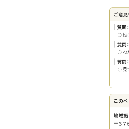
ご意見
質問
役
質問
わ
質問
見
このペ
地域振
〒37