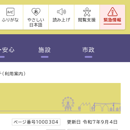
ふりがな
やさしい
読み上げ
閲覧支援
緊急情報
日本語
・安心
施設
市政
チ（利用案内）
ページ番号1008384
更新日 令和7年9月4日