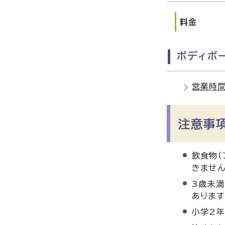
料金
ボディボ
営業時間
注意事
飲食物（
きません
3歳未
あります
小学2