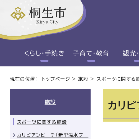
くらし・手続き
子育て・教育
観光
現在の位置：
トップページ
>
施設
>
スポーツに関する
施設
カリビ
スポーツに関する施設
カリビアンビーチ（新里温水プー