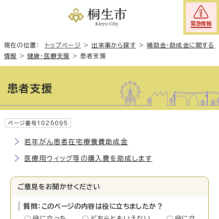
緊急情報
現在の位置：
トップページ
>
出来事から探す
>
補助金・助成金に関する
情報
>
健康・医療支援
>
患者支援
患者支援
ページ番号1026095
若年がん患者在宅療養費助成金
医療用ウィッグ等の購入費を助成します
ご意見をお聞かせください
質問：このページの内容は役に立ちましたか？
役に立った
どちらともいえない
役に立