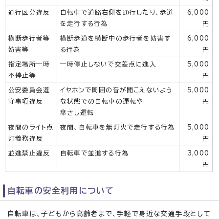
通行区分違反
自転車で道路右側を通行したり、歩道
6,000
を走行する行為
円
横断歩行者等
横断歩道を横断中の歩行者を妨害す
6,000
妨害等
る行為
円
指定場所一時
一時停止しないで交差点に進入
5,000
不停止等
円
公安委員会遵
イヤホンで周囲の音が聞こえないよう
5,000
守事項違反
な状態での自転車の運転や
円
傘さし運転
夜間のライト点
夜間、自転車を無灯火で走行する行為
5,000
灯義務違反
円
並進禁止違反
自転車で並進する行為
3,000
円
自転車の安全利用について
自転車は、子どもから高齢者まで、手軽で身近な交通手段として