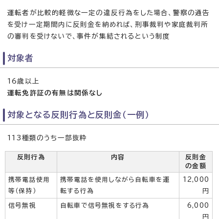
運転者が比較的軽微な一定の違反行為をした場合、警察の通告
を受け一定期間内に反則金を納めれば、刑事裁判や家庭裁判所
の審判を受けないで、事件が集結されるという制度
対象者
16歳以上
運転免許証の有無は関係なし
対象となる反則行為と反則金（一例）
113種類のうち一部抜粋
反則行為
内容
反則金
の金額
携帯電話使用
携帯電話を使用しながら自転車を運
12,000
等（保持）
転する行為
円
信号無視
自転車で信号無視をする行為
6,000
円