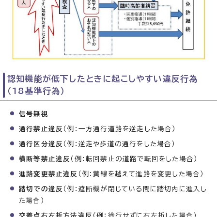
認知機能が低下したときに起こしやすい違反行為
（18基準行為）
信号無視
通行禁止違反
（例：一方通行道路を逆走した場合）
通行区分違反
（例：逆走や歩道の通行をした場合）
横断等禁止違反
（例：転回禁止の道路で転回をした場合）
進路変更禁止違反
（例：黄線を越えて進路を変更した場合）
踏切での違反
（例：遮断機が閉じている間に踏切内に進入し
た場合）
交差点右左折方法違反
（例：徐行せずに右左折した場合）