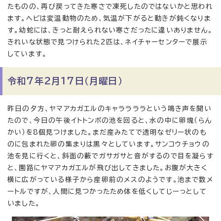
たものの、再び戻ってきた寒さで凍死したのではないかと思われ
ます。ヘビは変温動物のため、気温が下がると動きが鈍くなりま
す。幼蛇には、きっと耐えられない寒さだったに違いありません。
きれいな状態で見つけられた2匹は、ネイチャーセンターで展示
しています。
令和7年2月17日（月曜日）
昨日の夕方、ヤマアカガエルのキャララララという鳴き声を聞い
たので、今日の午後イトトンボの池を回ると、水の中に卵塊（らん
かい）を8個見つけました。まだ産みたてで透明なゼリー状のも
のに包まれた卵の集まりは黒々としています。サンコウチョウの
池を見に行くと、斜面の藪でガサガサと音がするので目を凝らす
と、園路にヤマアカガエルが飛び出してきました。お腹が大きく
横に広がっている様子から産卵前のメスのようです。池まで数メ
ートルですが、人間に見つかったため体を低くしてじーっとして
いました。