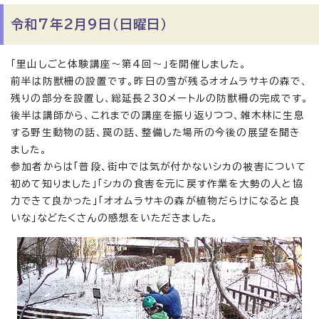
令和7年2月9日（日曜日）
「里山しごと体験講座～第4回～」を開催しました。
前半は防獣柵の設置です。昨日の雪が残るオオムラサキの森で、
残りの部分を設置し、総延長230メートルの防獣柵の完成です。
後半は講師から、これまでの講座を振り返りつつ、雑木林に生息
する野生動物の話、罠の話、整備した場所の今後の展望を聞き
ました。
参加者からは「普段、街中では気が付かないシカの被害について
初めて知りました」「シカの食害を元に戻す作業を大勢の人と協
力できて良かった」「オオムラサキの森が植物だらけになると良
いな」などたくさんの感想をいただきました。