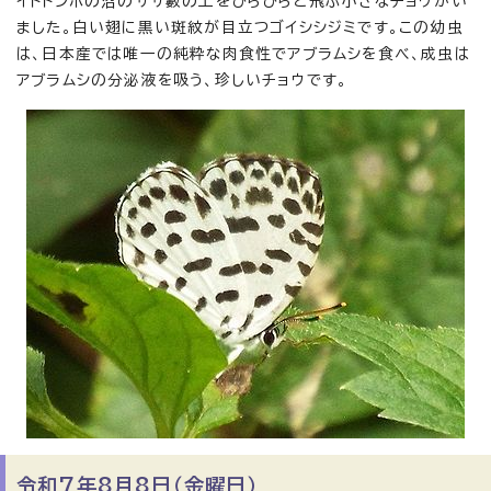
イトトンボの沼のササ藪の上をひらひらと飛ぶ小さなチョウがい
ました。白い翅に黒い斑紋が目立つゴイシシジミです。この幼虫
は、日本産では唯一の純粋な肉食性でアブラムシを食べ、成虫は
アブラムシの分泌液を吸う、珍しいチョウです。
令和7年8月8日（金曜日）