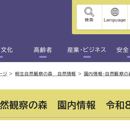
検索
Language
・文化
高齢者
産業・ビジネス
安全
ージ
>
桐生自然観察の森 自然情報
>
園内情報-自然観察の
然観察の森 園内情報 令和8