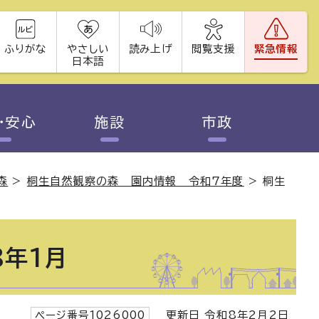
ふりがな
やさしい
読み上げ
閲覧支援
緊急情報
日本語
・安心
施設
市政
森
>
桐生自然観察の森 園内情報 令和7年度
>
桐生
年1月
ページ番号1026000
更新日 令和8年2月2日