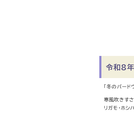
令和8年
「冬のバード
寒風吹きすさ
リガモ・ホシ