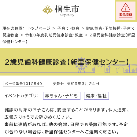
緊急情報
現在の位置：
トップページ
>
子育て・教育
>
健康診査・予防接種・子育て
関連教室
>
令和8年度乳幼児健康診査・教室
>
2歳児歯科健康診査【新里
保健センター】
2歳児歯科健康診査【新里保健センター】
更新日 令和8年3月24日
ページ番号1018540
イベントカテゴリ：
赤ちゃん・子ども
健康・福祉
健診の対象のお子さんは、変更することがあります。個人通知、
広報きりゅうでお確かめください。
事前に連絡があれば、他の会場、日程でも受診可能です。予定
が合わない場合は、新里保健センターへご連絡ください。