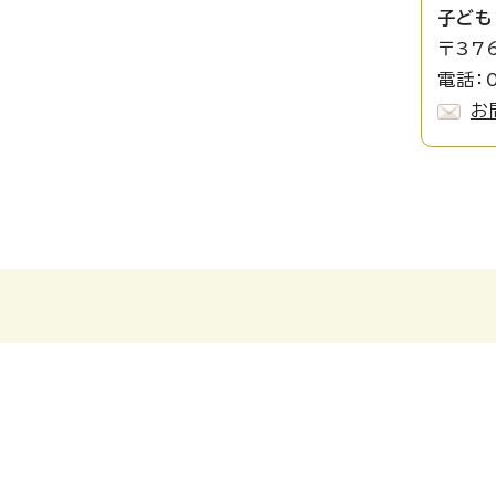
子ども
〒37
電話：0
お