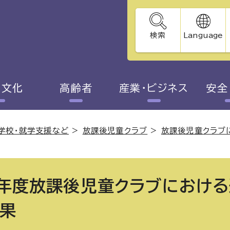
検索
Language
・文化
高齢者
産業・ビジネス
安全
学校・就学支援など
>
放課後児童クラブ
>
放課後児童クラブ
年度放課後児童クラブにおける
果