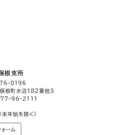
保根支所
76-0196
保根町水沼182番地3
77-96-2111
年末年始を除く）
フォーム