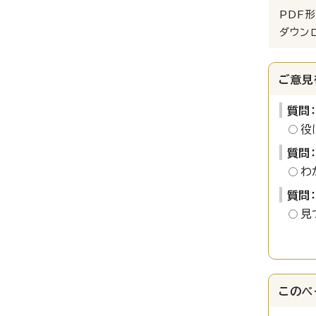
PDF形
ダウン
ご意見
質問
役
質問
わ
質問
見
このペ