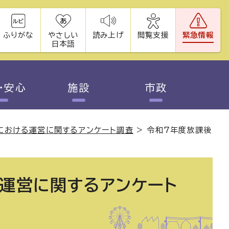
ふりがな
やさしい
読み上げ
閲覧支援
緊急情報
日本語
・安心
施設
市政
における運営に関するアンケート調査
>
令和7年度放課後
運営に関するアンケート