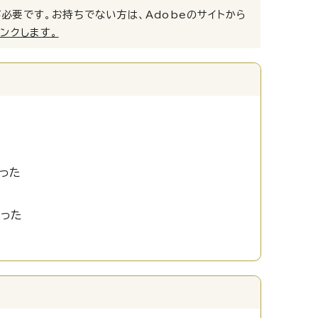
）」が必要です。お持ちでない方は、Adobeのサイトから
リンクします。
った
かった