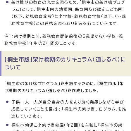
架け橋期の教育の充実を図るため、「桐生市の架け橋プログ
ラム」として、桐生市内の幼稚園、保育園及び認定こども園
（以下、幼児教育施設）と小学校・義務教育学校（以下、小・義
務教育学校）との連携を図る取り組みを行っていきます。
注1：架け橋期とは、義務教育開始前後の5歳児から小学校・義
務教育学校1年生の2年間のことです。
【桐生市版】架け橋期のカリキュラム（道しるべ）に
ついて
「桐生市の架け橋プログラム」を実施するために、
【桐生市版】架
け橋期のカリキュラム（道しるべ）
を作成しました。
子供一人一人が自分自身の力をより良く発揮しながら学び・
成長していくことを目指す「桐生市の架け橋プログラム」を推
進していきます。
桐生市幼保こ小架け橋会議（年2回）を主軸に「桐生市の架