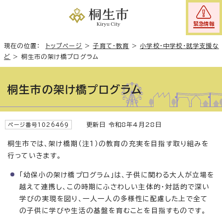
緊急情報
現在の位置：
トップページ
>
子育て・教育
>
小学校・中学校・就学支援な
ど
>
桐生市の架け橋プログラム
桐生市の架け橋プログラム
更新日 令和8年4月28日
ページ番号1026469
桐生市では、架け橋期（注1）の教育の充実を目指す取り組みを
行っていきます。
「幼保小の架け橋プログラム」は、子供に関わる大人が立場を
越えて連携し、この時期にふさわしい主体的・対話的で深い
学びの実現を図り、一人一人の多様性に配慮した上で全て
の子供に学びや生活の基盤を育むことを目指すものです。