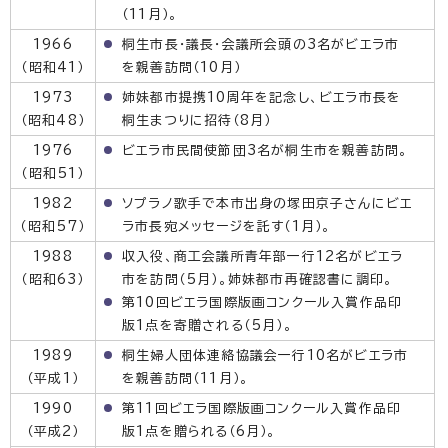
（11月）。
1966
桐生市長・議長・会議所会頭の3名がビエラ市
（昭和41）
を親善訪問（10月）
1973
姉妹都市提携10周年を記念し、ビエラ市長を
（昭和48）
桐生まつりに招待（8月）
1976
ビエラ市民間使節団3名が桐生市を親善訪問。
（昭和51）
1982
ソプラノ歌手で本市出身の塚田京子さんにビエ
（昭和57）
ラ市長宛メッセージを託す（1月）。
1988
収入役、商工会議所青年部一行12名がビエラ
（昭和63）
市を訪問（5月）。姉妹都市再確認書に調印。
第10回ビエラ国際版画コンクール入賞作品印
版1点を寄贈される（5月）。
1989
桐生婦人団体連絡協議会一行10名がビエラ市
（平成1）
を親善訪問（11月）。
1990
第11回ビエラ国際版画コンクール入賞作品印
（平成2）
版1点を贈られる（6月）。