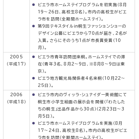
ビエラ市ホームステイプログラムを初実施（8月
19〜26日、高校生8名）。市内の高校生がビエ
ラ市を訪問（全期間ホームステイ）。
第9回テキスタイルin桐生ファッションショーの
デザイン公募にビエラから70点が届き、2名が
入賞。さらにそのうち1点が市長賞受賞（10
月）。
2005
ビエラ市青年訪問団来桐。ホームステイでの滞
（平成17）
在（青年3名、8月2〜9日、※8月8〜9日は東
京）。
ビエラ地方観光局関係者4名来桐（10月22〜
25日）。
2006
ビエラ市内のヴィッラ・シュナイダー美術館にて
（平成18）
桐生市小学生絵画の展示会を開催（「わたした
ちの桐生」出品作品から30点）（2月23日〜3
月5日）。
ビエラ市ホームステイプログラムを実施（8月
17〜24日、高校生8名）。市内の高校生がビエ
ラ市を訪問（全期間ホームステイ）。