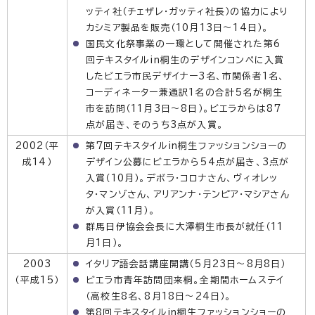
ッティ社（チェザレ・ガッティ社長）の協力により
カシミア製品を販売（10月13日〜14日）。
国民文化祭事業の一環として開催された第6
回テキスタイルin桐生のデザインコンペに入賞
したビエラ市民デザイナー3名、市関係者1名、
コーディネーター兼通訳1名の合計5名が桐生
市を訪問（11月3日〜8日）。ビエラからは87
点が届き、そのうち3点が入賞。
2002（平
第7回テキスタイルin桐生ファッションショーの
成14）
デザイン公募にビエラから54点が届き、3点が
入賞（10月）。デボラ・コロナさん、ヴィオレッ
タ・マンゾさん、アリアンナ・テンピア・マシアさん
が入賞（11月）。
群馬日伊協会会長に大澤桐生市長が就任（11
月1日）。
2003
イタリア語会話講座開講（5月23日〜8月8日）
（平成15）
ビエラ市青年訪問団来桐。全期間ホームステイ
（高校生8名、8月18日〜24日）。
第8回テキスタイルin桐生ファッションショーの