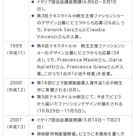
イタリア語会話講座開講（6月6日〜8月18
日）。
第3回テキスタイルin桐生主催ファションショー
のデザイン公募にビエラからも応募（26点）。う
ち、Veronik SaisさんとClaudia
Vincenziさんが入賞。
1999
第4回テキスタイルin 桐生主催ファッションシ
（平成11）
ョーのデザイン公募にビエラからも応募（34
点）。うち、Francesca Mauleさん、Ilaria
Agliettiさん、Francesca Gianaさんが入
賞。このうち1点が「小池千枝賞」を受賞。
2000
第14回ビエラ国際版画賞入賞作品1点が桐生
（平成12）
市に寄贈される（8月）。
第5回テキスタイルin桐生にて、今までビエラ
から届いたファッションデザインが展示される
（10月29日～11月5日）。
2001
イタリア語会話講座開講（5月14日〜7月23
（平成13）
日）
姉妹都市物産展開催。ビエラに本拠地を置くガ