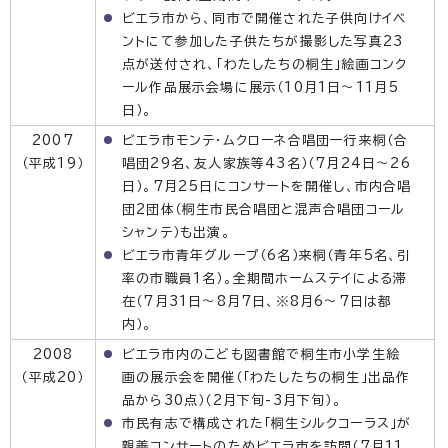
ビエラ市から、同市で開催された子供向けイベ
ントにて参加した子供たちが撮影した写真23
点が送付され、「わたしたちの桐生」絵画コンク
ール作品展示会場に展示（10月1日〜11月5
日）。
2007
ビエラ市モンテ・ムクローネ合唱団一行来桐（合
（平成19）
唱団29名、友人家族等43名）（7月24日〜26
日）。7月25日にコンサートを開催し、市内合唱
団2団体（桐生市民合唱団と混声合唱団コール
シャンテ）も出演。
ビエラ市青年グループ（6名）来桐（青年5名、引
率の市職員1名）。全期間ホームステイによる滞
在（7月31日〜8月7日、※8月6〜7日は都
内）。
2008
ビエラ市内のこども図書館で桐生市小学生絵
（平成20）
画の展示会を開催（「わたしたちの桐生」出品作
品から30点）（2月下旬-3月下旬）。
市民有志で構成された「桐生シルクコーラス」が
親善コンサートのためビエラ市を訪問（7月11