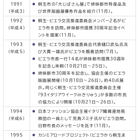
1991
桐生市の「大じばさん展」で姉妹都市特産品及
（平成3）
び世界版画展優秀作品を紹介（11月）。
1992
桐生・ビエラ交流推進委員会メンバー2名がビ
（平成4）
エラ市を訪問。姉妹都市提携30周年記念イベ
ントを提案（11月）。
1993
桐生・ビエラ交流推進委員会代表樋口武弘氏及
（平成5）
び大貫一雄氏がビエラを親善訪問（7月）。
ビエラ市長一行14名が姉妹都市提携30週年
を記念し来桐（10月21日〜25日）。
姉妹都市30周年を記念し、協会主催のビエラ
版画展開催（10月18日〜26日）。約40点展
示。同じく桐生・ビエラ交流推進委員会主催
「93イタリアウイークinきりゅう」が多数の市民
の協力により開催（10月21日〜26日）。
1994
日本ファッション協会主催イタリア繊維産地視
（平成6）
察団の一員として荒島スミ子氏がビエラ訪問。
日野市長のメッセージを託す（11月）。
1995
カシミアロードプロジェクト（ビエラから桐生ま