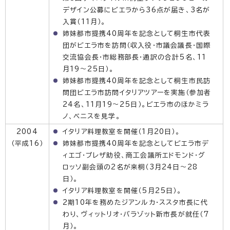
デザイン公募にビエラから36点が届き、3名が
入賞（11月）。
姉妹都市提携40周年を記念として桐生市代表
団がビエラ市を訪問（収入役・市議会議長・国際
交流協会長・市総務部長・通訳の合計5名、11
月19〜25日）。
姉妹都市提携40周年を記念として桐生市民訪
問団ビエラ市訪問イタリアツアーを実施（参加者
24名、11月19〜25日）。ビエラ市のほかミラ
ノ、ベニスを見学。
2004
イタリア料理教室を開催（1月20日）。
（平成16）
姉妹都市提携40周年を記念としてビエラ市デ
ィエゴ・プレザ助役、商工会議所エドモンド・グ
ロッソ副会頭の2名が来桐（3月24日〜28
日）。
イタリア料理教室を開催（5月25日）。
2期10年を務めたジアンルカ・ススタ市長に代
わり、ヴィットリオ・バラゾット新市長が就任（7
月）。