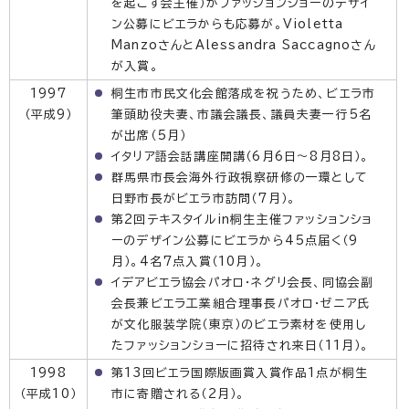
を起こす会主催）がファッションショーのデザイ
ン公募にビエラからも応募が。Violetta
ManzoさんとAlessandra Saccagnoさん
が入賞。
1997
桐生市市民文化会館落成を祝うため、ビエラ市
（平成9）
筆頭助役夫妻、市議会議長、議員夫妻一行5名
が出席（5月）
イタリア語会話講座開講（6月6日〜8月8日）。
群馬県市長会海外行政視察研修の一環として
日野市長がビエラ市訪問（7月）。
第2回テキスタイルin桐生主催ファッションショ
ーのデザイン公募にビエラから45点届く（9
月）。4名7点入賞（10月）。
イデアビエラ協会パオロ・ネグリ会長、同協会副
会長兼ビエラ工業組合理事長パオロ・ゼニア氏
が文化服装学院（東京）のビエラ素材を使用し
たファッションショーに招待され来日（11月）。
1998
第13回ビエラ国際版画賞入賞作品1点が桐生
（平成10）
市に寄贈される（2月）。