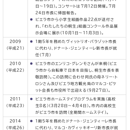
日〜19日）。コンサートは7月12日開催。7月
24日市長に帰国報告。
ビエラ市から小学生絵画作品22点が送付さ
れ、「わたしたちの桐生」絵画コンクール作品展
示会場に展示（10月1日〜11月3日）。
2009
1期5年を務めたヴィットリオ・バラゾット市長
（平成21）
に代わり、ドナート・ジェンティーレ新市長が就
任（7月）
2010
ビエラ市のエンリコ・グレンモさんが来桐（ビエ
（平成22）
ラ市から自転車で日本を目指し、桐生市長を表
敬訪問）。この訪問に合わせ同氏の母ネリー・ト
ロシさん及びビエラ地方観光局のマルコ・ピケ
ット会長も市役所で出迎える（9月27日）。
2011
ビエラ市ホームステイプログラムを実施（高校
（平成23）
生8名）（3月28日〜4月4日）。市内の高校生
がビエラ市を訪問（全期間ホームステイ）。
2014
1期5年を務めたドナート・ジェンティーレ市長
（平成26）
に代わり、マルコ・カヴィッキオーリ新市長が就