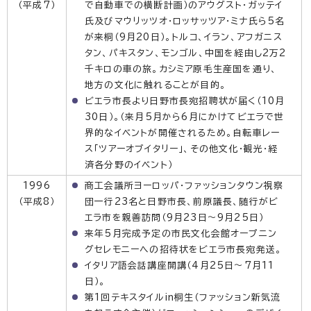
（平成7）
で自動車での横断計画）のアウグスト・ガッテイ
氏及びマウリッツオ・ロッサッツア・ミナ氏ら5名
が来桐（9月20日）。トルコ、イラン、アフガニス
タン、パキスタン、モンゴル、中国を経由し2万2
千キロの車の旅。カシミア原毛生産国を通り、
地方の文化に触れることが目的。
ビエラ市長より日野市長宛招聘状が届く（10月
30日）。（来月5月から6月にかけてビエラで世
界的なイベントが開催されるため。自転車レー
ス「ツアーオブイタリー」、その他文化・観光・経
済各分野のイベント）
1996
商工会議所ヨーロッパ・ファッションタウン視察
（平成8）
団一行23名と日野市長、前原議長、随行がビ
エラ市を親善訪問（9月23日〜9月25日）
来年5月完成予定の市民文化会館オープニン
グセレモニーへの招待状をビエラ市長宛発送。
イタリア語会話講座開講（4月25日〜7月11
日）。
第1回テキスタイルin桐生（ファッション新気流