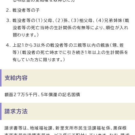
る弔慰金の受給権を取得した方
戦没者等の子
戦没者等の（1）父母、（2）孫、（3）祖父母、（4）兄弟姉妹（戦
没者等の死亡当時の生計関係の有無等により、順位が入れ
替わります。）
上記1から3以外の戦没者等の三親等以内の親族（甥、姪
等）（戦没者の死亡時までに引き続き1年以上の生計関係を
有していた方に限ります。）
支給内容
額面27万5千円、5年償還の記名国債
請求方法
請求書等は、地域福祉課、新里支所市民生活課福祉係、黒保根