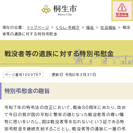
緊急情報
現在の位置：
トップページ
>
くらし・手続き
>
福祉
>
社会福祉
>
戦没
者等の遺族に対する特別弔慰金
戦没者等の遺族に対する特別弔慰金
更新日 令和8年3月31日
ページ番号1000767
特別弔慰金の趣旨
令和7年の特弔法の改正において、戦後80周年にあたり、改め
て今日の我が国の平和と繁栄の礎となった戦没者等の尊い犠
牲に思いをいたし、国は戦没者等を忘れないという証である特
別弔慰金を継続支給することとし、戦没者等の遺族に一層の弔