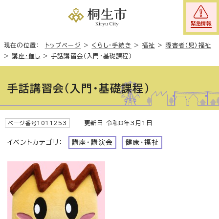
緊急情報
現在の位置：
トップページ
>
くらし・手続き
>
福祉
>
障害者（児）福祉
>
講座・催し
>
手話講習会（入門・基礎課程）
手話講習会（入門・基礎課程）
更新日 令和8年3月1日
ページ番号1011253
イベントカテゴリ：
講座・講演会
健康・福祉