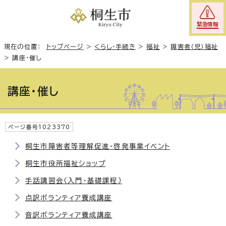
緊急情報
現在の位置：
トップページ
>
くらし・手続き
>
福祉
>
障害者（児）福祉
>
講座・催し
講座・催し
ページ番号1023370
桐生市障害者等理解促進・啓発事業イベント
桐生市役所福祉ショップ
手話講習会（入門・基礎課程）
点訳ボランティア養成講座
音訳ボランティア養成講座