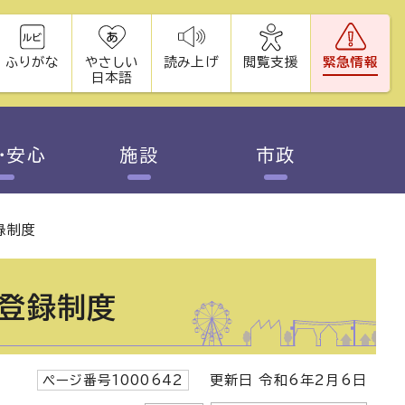
ふりがな
やさしい
読み上げ
閲覧支援
緊急情報
日本語
・安心
施設
市政
録制度
る登録制度
ページ番号1000642
更新日 令和6年2月6日