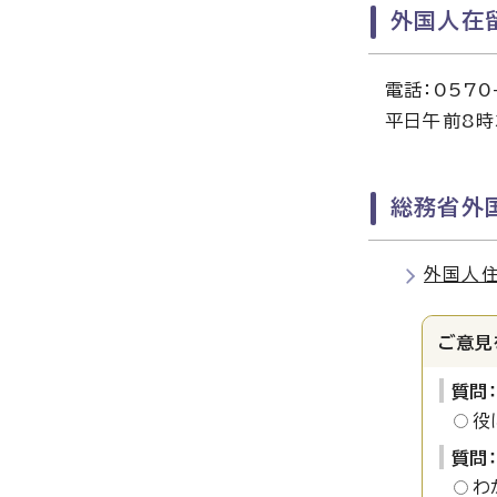
外国人在
電話：0570
平日午前8時
総務省外
外国人
ご意見
質問
役
質問
わ