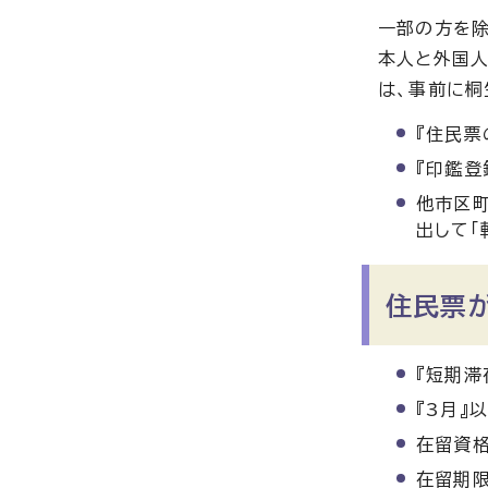
一部の方を除
本人と外国人
は、事前に桐
『住民票
『印鑑登
他市区町
出して「
住民票
『短期滞
『3月』
在留資
在留期