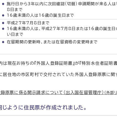
施行日から3年以内に次回確認（切替）申請期間が来る人は
8日まで
16歳未満の人は16歳の誕生日まで
平成27年7月8日まで
16歳未満の人は、平成27年7月8日または16歳の誕生
い日まで
在留期間の更新時、または在留資格の変更時まで
内は現在お持ちの『外国人登録証明書』が『特別永住者証明書
前に居住地の市区町村で交付されていた外国人登録原票に関
登録原票に係る開示請求について（出入国在留管理庁）
（外部
同じように住民票が作成されました。