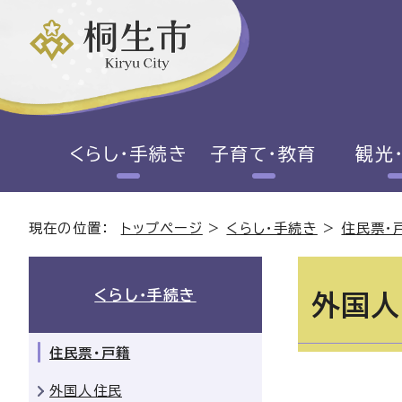
くらし・手続き
子育て・教育
観光
現在の位置：
トップページ
>
くらし・手続き
>
住民票・
くらし・手続き
外国人
住民票・戸籍
外国人住民