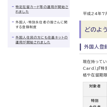
特定在留カード等の運用が開始さ
れました
平成24年7
外国人・特別永住者の皆さんに関
する登録制度
どのよ
外国人住民の方にも住基ネットの
運用が開始されました
外国人登
現在持っている『
Card）』『
格や在留期限
対象者
特別