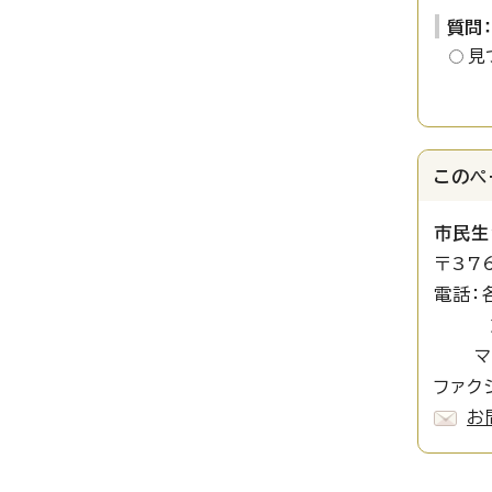
質問
見
このペ
市民生
〒37
電話：
旅券 
マイナ
ファクシ
お