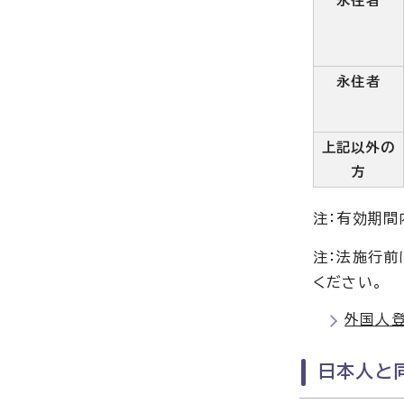
永住者
永住者
上記以外の
方
注：有効期間
注：法施行
ください。
外国人
日本人と