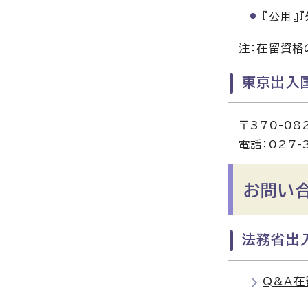
『公用』
注：在留資格
東京出入
〒370-0
電話：027-
お問い
法務省出
Q&A在