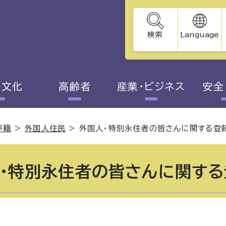
検索
Language
・文化
高齢者
産業・ビジネス
安全
戸籍
>
外国人住民
>
外国人・特別永住者の皆さんに関する登
・特別永住者の皆さんに関す