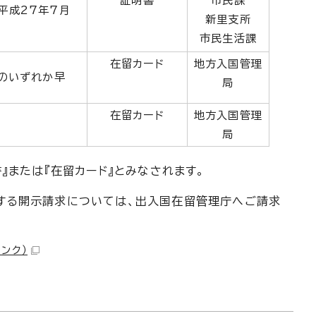
証明書
市民課
平成27年7月
新里支所
市民生活課
在留カード
地方入国管理
日のいずれか早
局
在留カード
地方入国管理
局
』または『在留カード』とみなされます。
する開示請求については、出入国在留管理庁へご請求
リンク）