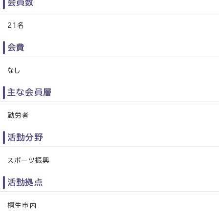
会員数
21名
会費
なし
主な会員層
勤労者
活動分野
スポーツ振興
活動拠点
桐生市内