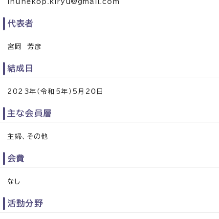
inunekop.kiryu@gmail.com
代表者
宮岡 芳彦
結成日
2023年（令和5年）5月20日
主な会員層
主婦、その他
会費
なし
活動分野