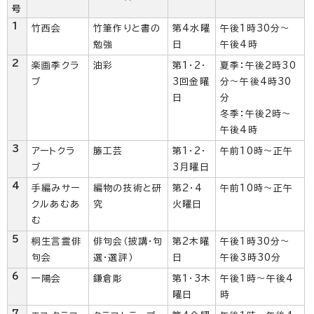
号
1
竹西会
竹筆作りと書の
第4水曜
午後1時30分～
勉強
日
午後4時
2
楽画季クラ
油彩
第1・2・
夏季：午後2時30
ブ
3回金曜
分～午後4時30
日
分
冬季：午後2時～
午後4時
3
アートクラ
籐工芸
第1・2・
午前10時～正午
ブ
3月曜日
4
手編みサー
編物の技術と研
第2・4
午前10時～正午
クルあむあ
究
火曜日
む
5
桐生言霊俳
俳句会（披講・句
第2木曜
午後1時30分～
句会
選・選評）
日
午後3時30分
6
一陽会
鎌倉彫
第1・3木
午後1時～午後4
曜日
時
7