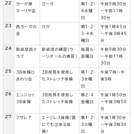
22
ヨーガ禅
ヨーガ
第1・2・
午前9時30分
スーリヤ会
4水曜
～午前11時
日
30分
23
西ヨーガの
ヨガ
第1・2・
午後1時45分
会
3・4水
～午後3時45
曜日
分
24
新卓球西ク
新卓球の練習（ラ
毎週火・
午前9時30分
ラブ
ージボールの練習）
金曜日
～午前11時
30分
25
3B体操ひ
3B用具を使用し
第1・2・
午後7時～午
まわり会
たストレッチ体操
3水曜
後9時
日
26
エンジョイ
3B用具を使用し
第2・4
午後1時50分
3B体操
たストレッチ体操
金曜日
～午後3時50
分
27
アザレア
エージレス体操（誰
第1・2・
午後1時30分
にでも出来る体
3火曜
～午後3時30
操）
日
分