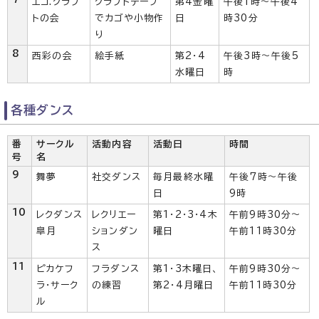
エコ.クラフ
クラフトテープ
第4金曜
午後1時～午後4
トの会
でカゴや小物作
日
時30分
り
8
西彩の会
絵手紙
第2・4
午後3時～午後5
水曜日
時
各種ダンス
番
サークル
活動内容
活動日
時間
号
名
9
舞夢
社交ダンス
毎月最終水曜
午後7時～午後
日
9時
10
レクダンス
レクリエー
第1・2・3・4木
午前9時30分～
皐月
ションダン
曜日
午前11時30分
ス
11
ピカケフ
フラダンス
第1・3木曜日、
午前9時30分～
ラ・サーク
の練習
第2・4月曜日
午前11時30分
ル