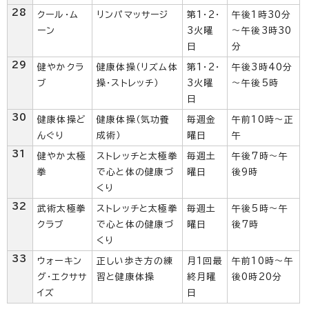
28
クール・ム
リンパマッサージ
第1・2・
午後1時30分
ーン
3火曜
～午後3時30
日
分
29
健やかクラ
健康体操（リズム体
第1・2・
午後3時40分
ブ
操・ストレッチ）
3火曜
～午後5時
日
30
健康体操ど
健康体操（気功養
毎週金
午前10時〜正
んぐり
成術）
曜日
午
31
健やか太極
ストレッチと太極拳
毎週土
午後7時～午
拳
で心と体の健康づ
曜日
後9時
くり
32
武術太極拳
ストレッチと太極拳
毎週土
午後5時～午
クラブ
で心と体の健康づ
曜日
後7時
くり
33
ウォーキン
正しい歩き方の練
月1回最
午前10時～午
グ・エクササ
習と健康体操
終月曜
後0時20分
イズ
日