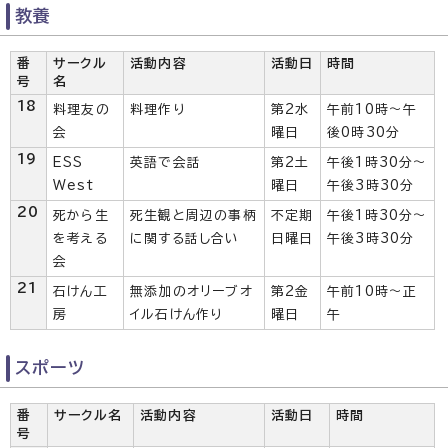
教養
番
サークル
活動内容
活動日
時間
号
名
18
料理友の
料理作り
第2水
午前10時～午
会
曜日
後0時30分
19
ESS
英語で会話
第2土
午後1時30分～
West
曜日
午後3時30分
20
死から生
死生観と周辺の事柄
不定期
午後1時30分～
を考える
に関する話し合い
日曜日
午後3時30分
会
21
石けん工
無添加のオリーブオ
第2金
午前10時～正
房
イル石けん作り
曜日
午
スポーツ
番
サークル名
活動内容
活動日
時間
号