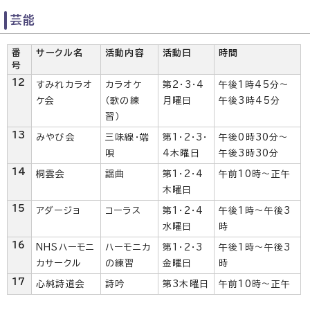
芸能
番
サークル名
活動内容
活動日
時間
号
12
すみれカラオ
カラオケ
第2・3・4
午後1時45分～
ケ会
（歌の練
月曜日
午後3時45分
習）
13
みやび会
三味線・端
第1・2・3・
午後0時30分～
唄
4木曜日
午後3時30分
14
桐雲会
謡曲
第1・2・4
午前10時～正午
木曜日
15
アダージョ
コーラス
第1・2・4
午後1時～午後3
水曜日
時
16
NHSハーモニ
ハーモニカ
第1・2・3
午後1時～午後3
カサークル
の練習
金曜日
時
17
心純詩道会
詩吟
第3木曜日
午前10時～正午