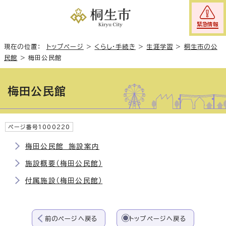
緊急情報
現在の位置：
トップページ
>
くらし・手続き
>
生涯学習
>
桐生市の公
民館
>
梅田公民館
梅田公民館
ページ番号1000220
梅田公民館 施設案内
施設概要（梅田公民館）
付属施設（梅田公民館）
前のページへ戻る
トップページへ戻る