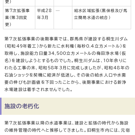
更）
第7次拡張事
平成28
─
給水区域拡張（黒保根及び馬
業（第3回変
年3月
立簡易水道の統合）
更）
第7次拡張事業の後期事業では、群馬県が建設する桐生川ダム
（昭和49年着工）から新たに水利権（毎秒0.4立方メートル）を
取得し、施設能力日量34,500立方メートルの梅田浄水場（仮
名）を建設しようとするものでした。桐生川ダムは、10年余りに
わたる工事の末、昭和58年3月に完成しましたが、昭和48年の
石油ショックを契機に経済が低迷し、その後の給水人口や水需
要の伸びも計画値を下回ったことから、後期事業における新浄
水場建設は着手されませんでした。
施設の老朽化
第7次拡張事業以降の水道事業は、建設と拡張の時代から施設
の維持管理の時代へと推移してきました。旧桐生市内には、元宿