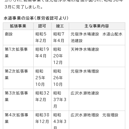
分けられ、前期事業では元宿浄水場の増強が図られ、昭和58年
3月に完了しました。
水道事業の沿革（厚労省認可より）
拡張事業
認可
竣工
主な事業内容
創設
昭和5
昭和7
元宿浄水場建設 水道山配水
年2月
年4月
池建設
第1次拡張事
昭和19
昭和
天神浄水場建設
業
年4月
20年
12月
第2次拡張事
昭和
昭和
元宿浄水場増設
業
25年
26年
10月
10月
第3次拡張事
昭和32
昭和
広沢水源地建設
業
年2月
37年3
月
第4次拡張事
昭和38
昭和
広沢水源地増設 元宿増設
業
年12月
43年3
月