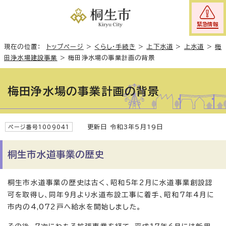
緊急情報
現在の位置：
トップページ
>
くらし・手続き
>
上下水道
>
上水道
>
梅
田浄水場建設事業
>
梅田浄水場の事業計画の背景
梅田浄水場の事業計画の背景
更新日 令和3年5月19日
ページ番号1009041
桐生市水道事業の歴史
桐生市水道事業の歴史は古く、昭和5年2月に水道事業創設認
可を取得し、同年9月より水道布設工事に着手、昭和7年4月に
市内の4,072戸へ給水を開始しました。