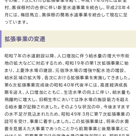
その後、7次にわたる拡張事業を経て、平成17年6月には新里
村、黒保根村の合併に伴い新里水道事業を統合し、平成28年4
月には、梅田馬立、黒保根の簡易水道事業を統合して現在に至
っています。
拡張事業の変遷
昭和7年の水道創設以降、人口増加に伴う給水量の増大や市街
地の拡大などに対応するため、昭和19年の第1次拡張事業に始
まり、上菱浄水場の建設、元宿浄水場の増強や配水池の増設、
給水区域の拡大等、各次における拡張事業を実施してきました。
第6次拡張事業完成後の昭和40年代後半には、高度経済成長
期を迎え、人口増加とともに、生活水準の向上に伴い、給水量も
飛躍的に増大し、旧桐生市においては浄水場の施設能力を超え
る給水量が記録されました。そのような状況の中、今後ますます
の水不足が見込まれたため、昭和49年3月に第7次拡張事業の
認可を受け、事業に着手しました。この拡張事業は、将来の水需
要を見据えた大事業であったことから前期事業と後期事業とに