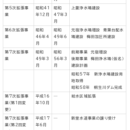
第5次拡張事
昭和41
昭和
上菱浄水場建設
業
年12月
47年3
月
第6次拡張事
昭和
昭和
元宿浄水場増設 青葉台配水
業
46年4
49年6
場建設 梅田加圧所建設
月
月
第7次拡張事
昭和
昭和
前期事業 元宿増設
業
49年3
56年3
後期事業 梅田浄水場（仮名）
月
月
建設計画
昭和57年 新浄水場建設用
地取得
昭和58年 桐生川ダム完成
第7次拡張事
平成16
─
給水区域拡張
業（第1回変
年10月
更）
第7次拡張事
平成17
─
新里水道事業の譲り受け
業（第2回変
年6月