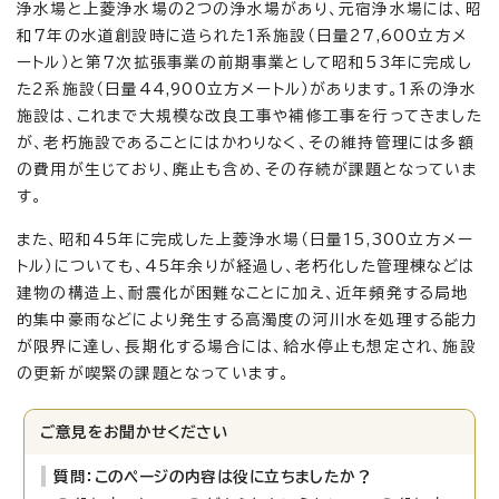
浄水場と上菱浄水場の2つの浄水場があり、元宿浄水場には、昭
和7年の水道創設時に造られた1系施設（日量27,600立方メ
ートル）と第7次拡張事業の前期事業として昭和53年に完成し
た2系施設（日量44,900立方メートル）があります。1系の浄水
施設は、これまで大規模な改良工事や補修工事を行ってきました
が、老朽施設であることにはかわりなく、その維持管理には多額
の費用が生じており、廃止も含め、その存続が課題となっていま
す。
また、昭和45年に完成した上菱浄水場（日量15,300立方メー
トル）についても、45年余りが経過し、老朽化した管理棟などは
建物の構造上、耐震化が困難なことに加え、近年頻発する局地
的集中豪雨などにより発生する高濁度の河川水を処理する能力
が限界に達し、長期化する場合には、給水停止も想定され、施設
の更新が喫緊の課題となっています。
ご意見をお聞かせください
質問：このページの内容は役に立ちましたか？