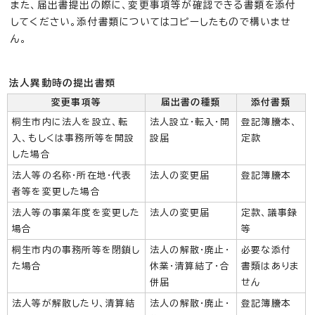
また、届出書提出の際に、変更事項等が確認できる書類を添付
してください。添付書類についてはコピーしたもので構いませ
ん。
法人異動時の提出書類
変更事項等
届出書の種類
添付書類
桐生市内に法人を設立、転
法人設立・転入・開
登記簿謄本、
入、もしくは事務所等を開設
設届
定款
した場合
法人等の名称・所在地・代表
法人の変更届
登記簿謄本
者等を変更した場合
法人等の事業年度を変更した
法人の変更届
定款、議事録
場合
等
桐生市内の事務所等を閉鎖し
法人の解散・廃止・
必要な添付
た場合
休業・清算結了・合
書類はありま
併届
せん
法人等が解散したり、清算結
法人の解散・廃止・
登記簿謄本