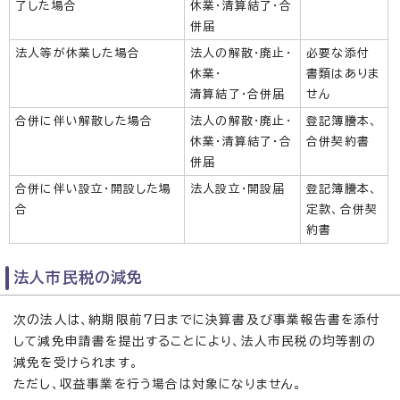
了した場合
休業・清算結了・合
併届
法人等が休業した場合
法人の解散・廃止・
必要な添付
休業・
書類はありま
清算結了・合併届
せん
合併に伴い解散した場合
法人の解散・廃止・
登記簿謄本、
休業・清算結了・合
合併契約書
併届
合併に伴い設立・開設した場
法人設立・開設届
登記簿謄本、
合
定款、合併契
約書
法人市民税の減免
次の法人は、納期限前7日までに決算書及び事業報告書を添付
して減免申請書を提出することにより、法人市民税の均等割の
減免を受けられます。
ただし、収益事業を行う場合は対象になりません。