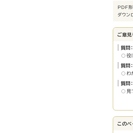
PDF形
ダウン
ご意見
質問
役
質問
わ
質問
見
このペ