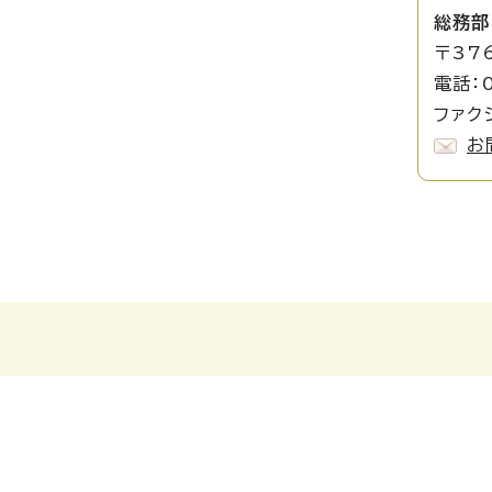
総務部
〒37
電話：0
ファクシ
お