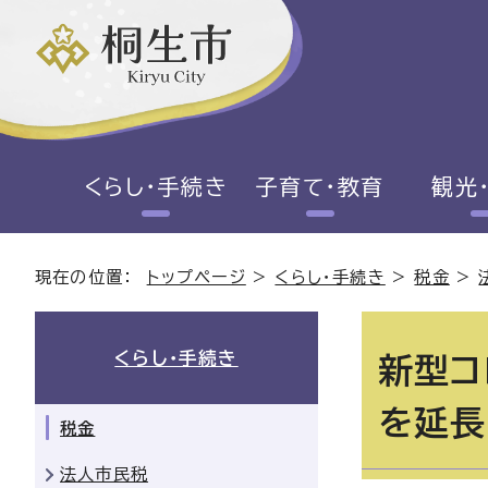
くらし・手続き
子育て・教育
観光
現在の位置：
トップページ
>
くらし・手続き
>
税金
>
くらし・手続き
新型コ
を延長
税金
法人市民税