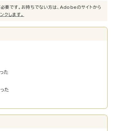
）」が必要です。お持ちでない方は、Adobeのサイトから
リンクします。
った
かった