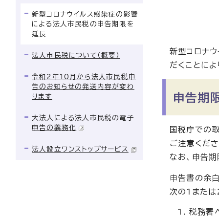
新型コロナウイルス感染症の影響
による法人市民税の申告期限を
延長
新型コロナウ
法人市民税について（概要）
だくことによ
令和2年10月から法人市民税申
告のお知らせの発送内容が変わ
申告期
ります
大法人による法人市民税の電子
申告の義務化
国税庁での取
ご注意くださ
法人設立ワンストップサービス
なお、申告期
申告書の余白
次の1または
税務署