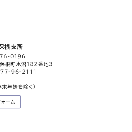
保根支所
76-0196
保根町水沼182番地3
77-96-2111
年末年始を除く）
フォーム