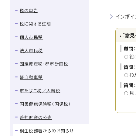
税の申告
インボイ
税に関する証明
ご意見
個人市民税
質問
法人市民税
役
固定資産税・都市計画税
質問
わ
軽自動車税
質問
市たばこ税／入湯税
見
国民健康保険税（国保税）
差押財産の公売
桐生税務署からのお知らせ