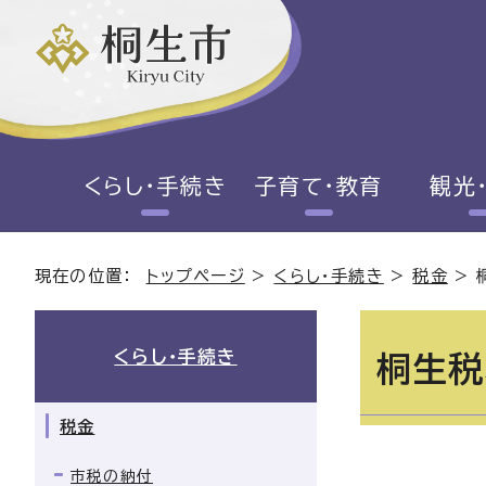
くらし・手続き
子育て・教育
観光
現在の位置：
トップページ
>
くらし・手続き
>
税金
>
くらし・手続き
桐生税
税金
市税の納付