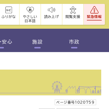
ふりがな
やさしい
読み上げ
閲覧支援
緊急情報
日本語
・安心
施設
市政
ページ番号1020759