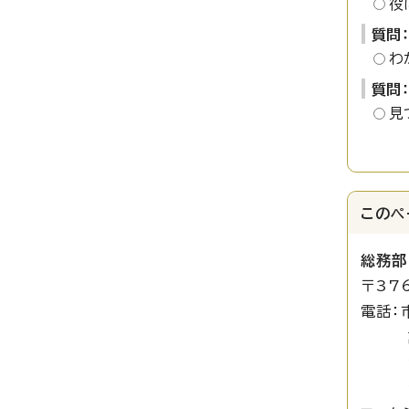
役
質問
わ
質問
見
このペ
総務部
〒37
電話：
諸税担
資産税
資産税