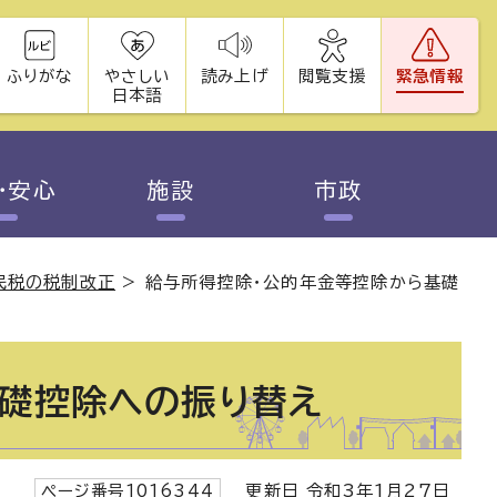
ふりがな
やさしい
読み上げ
閲覧支援
緊急情報
日本語
・安心
施設
市政
民税の税制改正
>
給与所得控除・公的年金等控除から基礎
基礎控除への振り替え
ページ番号1016344
更新日 令和3年1月27日