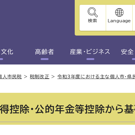
検索
Language
・文化
高齢者
産業・ビジネス
安全
個人市民税
>
税制改正
>
令和3年度における主な個人市・県
得控除・公的年金等控除から