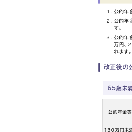
公的年
公的年
す。
公的年
万円、
れます。
改正後の
65歳未
公的年金等
130万円未