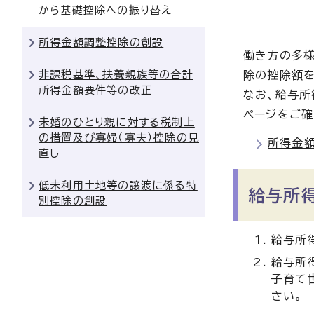
から基礎控除への振り替え
所得金額調整控除の創設
働き方の多様
非課税基準、扶養親族等の合計
除の控除額を
所得金額要件等の改正
なお、給与所
ページをご確
未婚のひとり親に対する税制上
の措置及び寡婦（寡夫）控除の見
所得金
直し
低未利用土地等の譲渡に係る特
給与所
別控除の創設
給与所
給与所
子育て
さい。