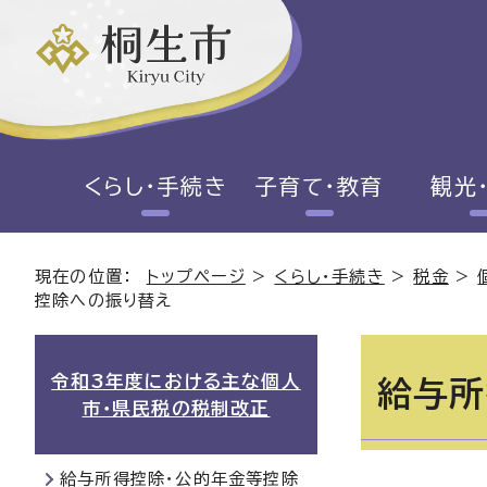
くらし・手続き
子育て・教育
観光
現在の位置：
トップページ
>
くらし・手続き
>
税金
>
控除への振り替え
令和3年度における主な個人
給与所
市・県民税の税制改正
給与所得控除・公的年金等控除