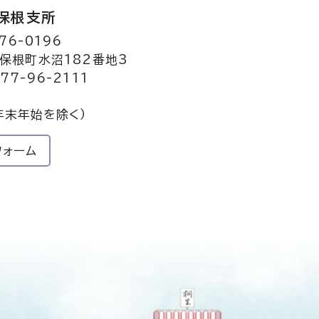
保根支所
76-0196
保根町水沼182番地3
77-96-2111
年末年始を除く）
フォーム