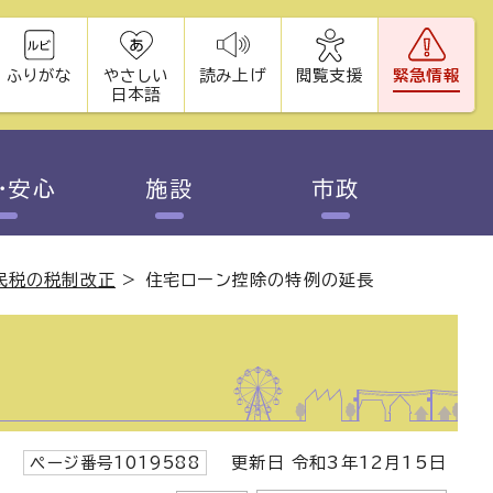
ふりがな
やさしい
読み上げ
閲覧支援
緊急情報
日本語
・安心
施設
市政
民税の税制改正
>
住宅ローン控除の特例の延長
ページ番号1019588
更新日 令和3年12月15日