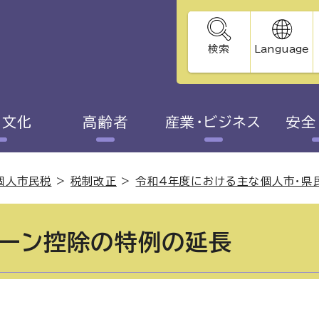
検索
Language
・文化
高齢者
産業・ビジネス
安全
個人市民税
>
税制改正
>
令和4年度における主な個人市・県
ーン控除の特例の延長