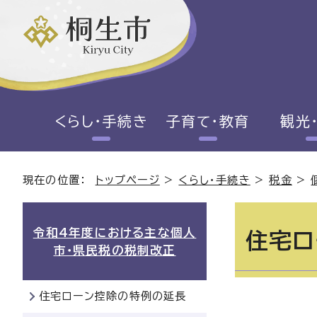
くらし・手続き
子育て・教育
観光
現在の位置：
トップページ
>
くらし・手続き
>
税金
>
令和4年度における主な個人
住宅ロ
市・県民税の税制改正
住宅ローン控除の特例の延長