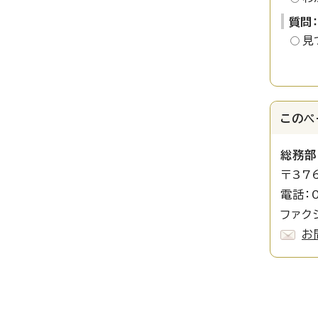
質問
見
このペ
総務部
〒37
電話：0
ファクシ
お