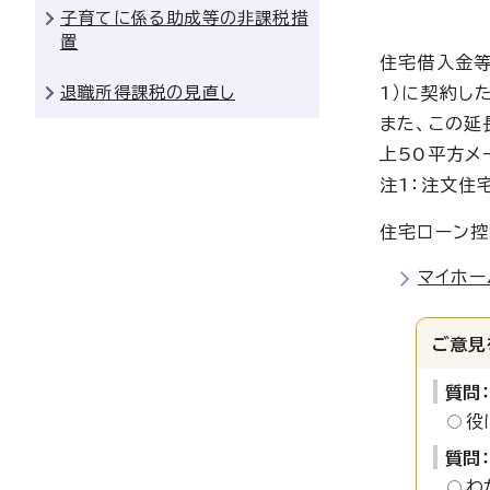
子育てに係る助成等の非課税措
置
住宅借入金等
退職所得課税の見直し
1）に契約し
また、この延
上50平方メ
注1：注文住
住宅ローン控
マイホー
ご意見
質問
役
質問
わ