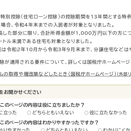
特別控除（住宅ローン控除）の控除期間を13年間とする特
た場合、令和4年末までの入居者が対象となりました。
長した部分に限り、合計所得金額が1,000万円以下の方に
ートル未満である住宅も対象となりました。
宅は令和2年10月から令和3年9月末まで、分譲住宅などは
除が適用される要件について、詳しくは国税庁ホームページ（
ムの取得や増改築などしたとき（国税庁ホームページ）
（外部
をお聞かせください
：このページの内容は役に立ちましたか？
に立った
どちらともいえない
役に立たなかった
：このページの内容はわかりやすかったですか？
かりやすかった
どちらともいえない
わかりにくか