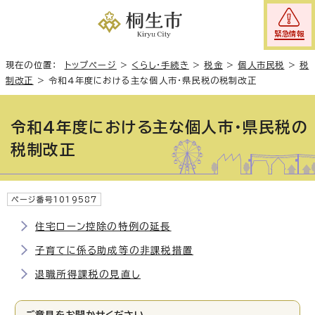
緊急情報
現在の位置：
トップページ
>
くらし・手続き
>
税金
>
個人市民税
>
税
制改正
>
令和4年度における主な個人市・県民税の税制改正
令和4年度における主な個人市・県民税の
税制改正
ページ番号1019587
住宅ローン控除の特例の延長
子育てに係る助成等の非課税措置
退職所得課税の見直し