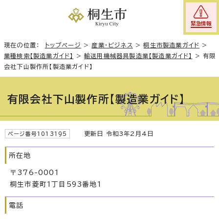
緊急情報
現在の位置：
トップページ
>
産業・ビジネス
>
桐生市製造業ガイド
>
業種検索【製造業ガイド】
>
輸送用機械器具製造業【製造業ガイド】
>
有限
会社下山製作所【製造業ガイド】
有限会社下山製作所【製造業ガイド】
更新日 令和3年2月4日
ページ番号1013195
所在地
〒376-0001
桐生市菱町1丁目593番地1
電話