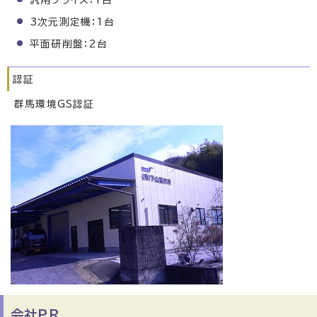
汎用フライス：1台
3次元測定機：1台
平面研削盤：2台
認証
群馬環境GS認証
会社PR