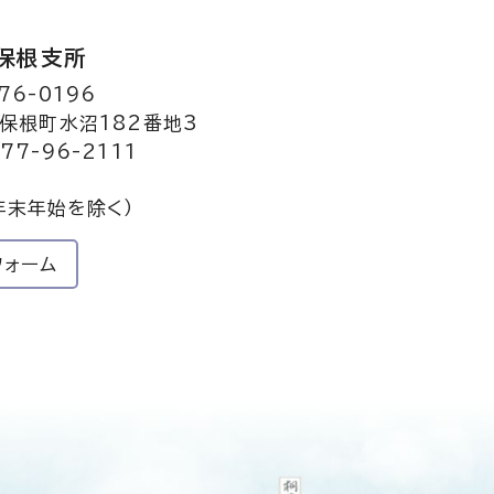
保根支所
76-0196
保根町水沼182番地3
77-96-2111
年末年始を除く）
フォーム