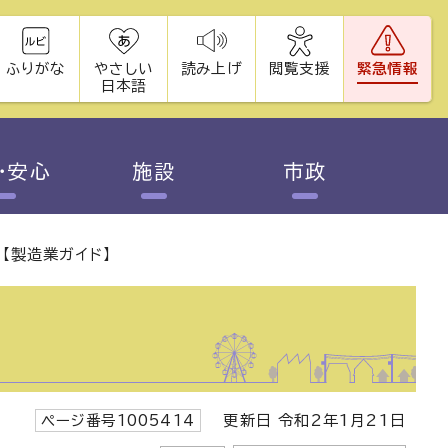
ふりがな
やさしい
読み上げ
閲覧支援
緊急情報
日本語
・安心
施設
市政
【製造業ガイド】
ページ番号1005414
更新日 令和2年1月21日