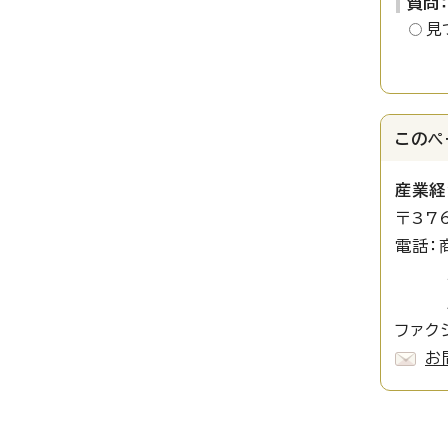
質問
見
このペ
産業経
〒37
電話：
工業労
産業立
ファクシ
お