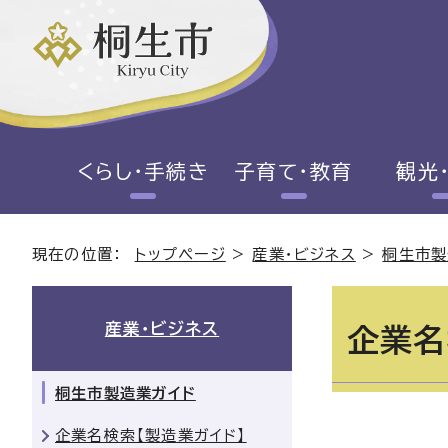
くらし・手続き
子育て・教育
観光
現在の位置：
トップページ
>
産業・ビジネス
>
桐生市製
産業・ビジネス
企業名
桐生市製造業ガイド
企業名検索【製造業ガイド】