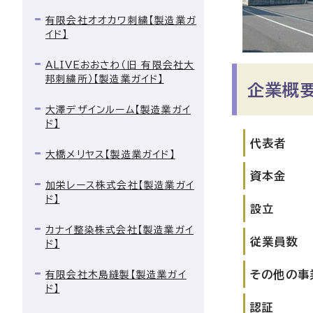
有限会社オオカワ刺繍【製造業ガ
イド】
ALIVEおおさわ（旧 有限会社大
邦刺繍所）【製造業ガイド】
企業概
大澤デザインルーム【製造業ガイ
ド】
代表者
大橋メリヤス【製造業ガイド】
資本金
加栄レース株式会社【製造業ガイ
ド】
設立
カナイ整染株式会社【製造業ガイ
従業員数
ド】
その他の事
有限会社木島縫製【製造業ガイ
ド】
認証