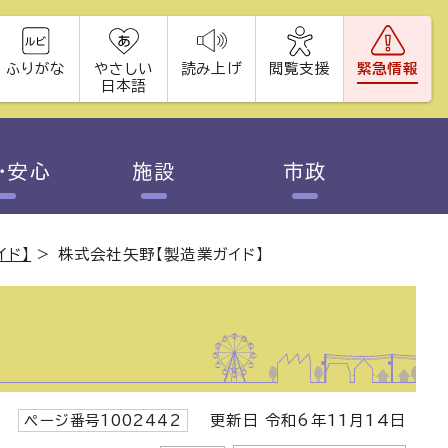
ふりがな
やさしい
読み上げ
閲覧支援
緊急情報
日本語
・安心
施設
市政
イド】
>
株式会社矢野【製造業ガイド】
ページ番号1002442
更新日 令和6年11月14日