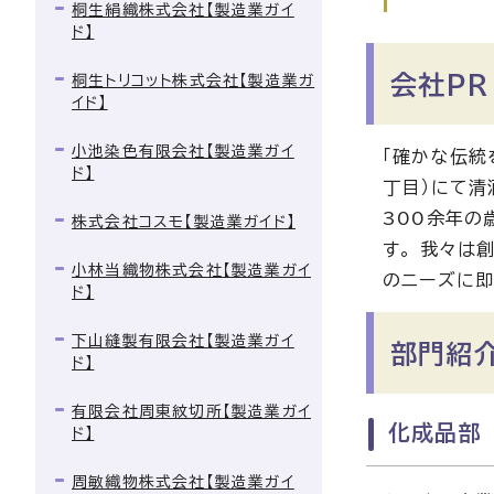
桐生絹織株式会社【製造業ガイ
ド】
会社PR
桐生トリコット株式会社【製造業ガ
イド】
小池染色有限会社【製造業ガイ
「確かな伝統
ド】
丁目）にて清
300余年の
株式会社コスモ【製造業ガイド】
す。 我々は
小林当織物株式会社【製造業ガイ
のニーズに即
ド】
下山縫製有限会社【製造業ガイ
部門紹
ド】
有限会社周東紋切所【製造業ガイ
化成品部
ド】
周敏織物株式会社【製造業ガイ