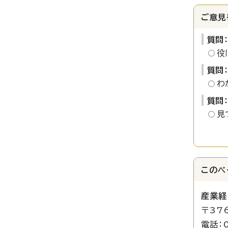
ご意見
質問
役
質問
わ
質問
見
このペ
産業経
〒37
電話：0