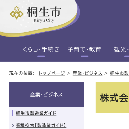
くらし・手続き
子育て・教育
観光
現在の位置：
トップページ
>
産業・ビジネス
>
桐生市製
産業・ビジネス
株式会
桐生市製造業ガイド
業種検索【製造業ガイド】