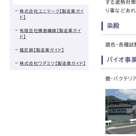
する遮熱対策
り事などあれ
株式会社ユニマーク【製造業ガイ
ド】
染殿
有限会社横倉繊維【製造業ガイ
ド】
調色・各種試
龍匠錦【製造業ガイド】
バイオ事
株式会社ワダミツ【製造業ガイド】
菌・バクテリ