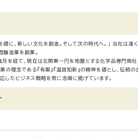
を礎に、新しい文化を創造。そして次の時代へ。」 当社は遠
酒醸造業を創業。
歳月を経て、現在は北関東一円を地盤とする化学品専門商社
創業の理念である『有鄰』『温故知新』の精神を礎とし、伝統
応したビジネス戦略を常に念頭に掲げています。
介