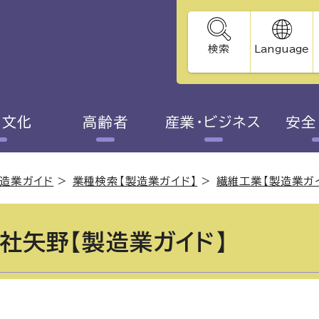
検索
Language
・文化
高齢者
産業・ビジネス
安全
造業ガイド
>
業種検索【製造業ガイド】
>
繊維工業【製造業ガ
社矢野【製造業ガイド】