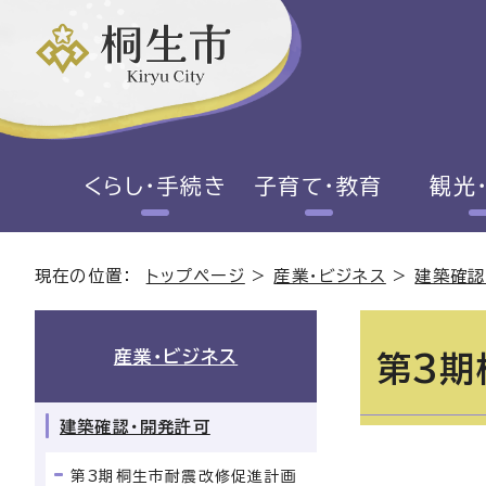
くらし・手続き
子育て・教育
観光
現在の位置：
トップページ
>
産業・ビジネス
>
建築確認
産業・ビジネス
第3期
建築確認・開発許可
第3期桐生市耐震改修促進計画