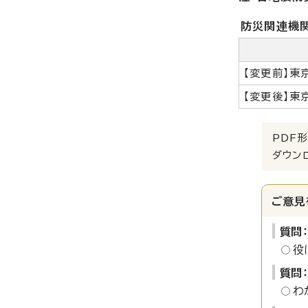
防災関連機関
【変更前】東
【変更後】東
PDF形
ダウン
ご意見
質問
役
質問
わ