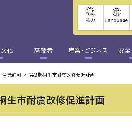
検索
Language
・文化
高齢者
産業・ビジネス
安全
・開発許可
>
第3期桐生市耐震改修促進計画
桐生市耐震改修促進計画