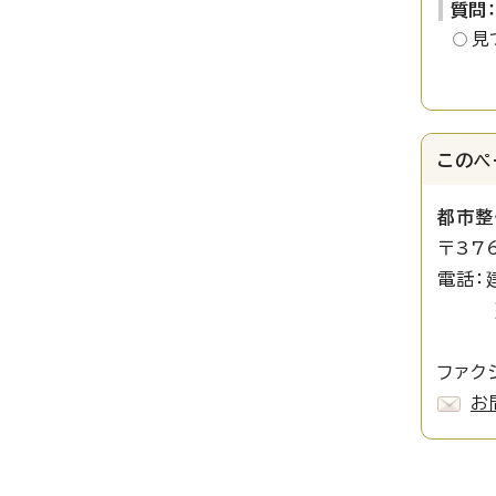
質問
見
このペ
都市整
〒37
電話：
建築審
開発指
ファク
お