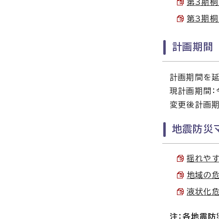
第3期桐
第3期桐
計画期間
計画期間を延
現計画期間：
変更後計画期
地震防災
揺れやすさ
地域の危
液状化危険
注：各地震防