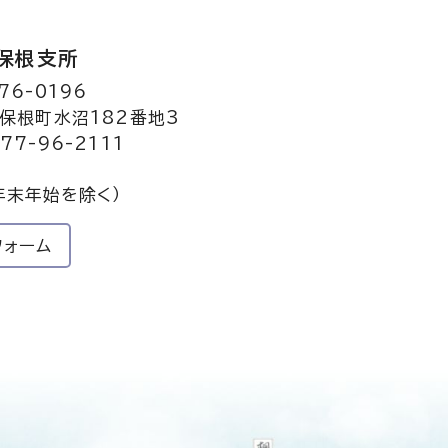
保根支所
76-0196
保根町水沼182番地3
77-96-2111
年末年始を除く）
フォーム