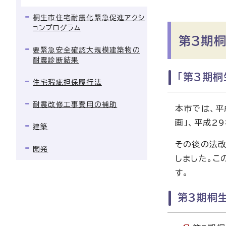
桐生市住宅耐震化緊急促進アクシ
ョンプログラム
第3期
要緊急安全確認大規模建築物の
耐震診断結果
「第3期
住宅瑕疵担保履行法
耐震改修工事費用の補助
本市では、平
画」、平成2
建築
その後の法改
開発
しました。こ
す。
第3期桐