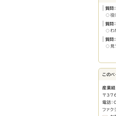
質問
役
質問
わ
質問
見
このペ
産業経
〒37
電話：0
ファクシ