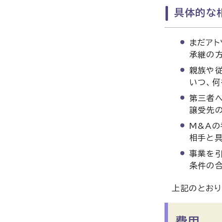
具体的な
まだアト
承継の
親族や
いつ、何
第三者へ
譲受先の
M&A
相手と具
事業を
条件の
上記のとおり
費用