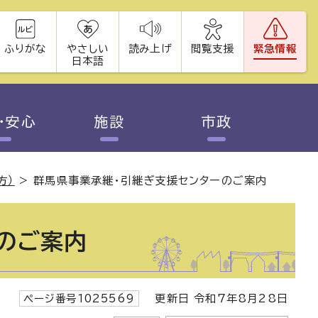
ふりがな
やさしい
読み上げ
閲覧支援
緊急情報
日本語
・安心
施設
市政
方）
>
群馬県事業承継・引継ぎ支援センターのご案内
のご案内
ページ番号1025569
更新日 令和7年8月28日