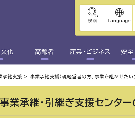
検索
Language
・文化
高齢者
産業・ビジネス
安全
業承継支援
>
事業承継支援（現経営者の方、事業を継がせたい
事業承継・引継ぎ支援センター