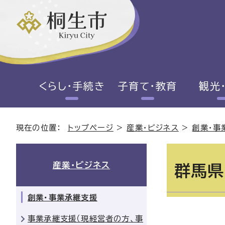
くらし・手続き
子育て・教育
観光
現在の位置：
トップページ
>
産業・ビジネス
>
創業・事
産業・ビジネス
群馬県
創業・事業承継支援
事業承継支援（現経営者の方、事