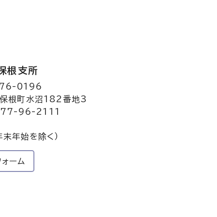
保根支所
76-0196
保根町水沼182番地3
77-96-2111
年末年始を除く）
フォーム