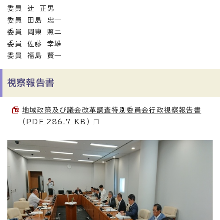
委員 辻 正男
委員 田島 忠一
委員 周東 照二
委員 佐藤 幸雄
委員 福島 賢一
視察報告書
地域政策及び議会改革調査特別委員会行政視察報告書
（PDF 286.7 KB）