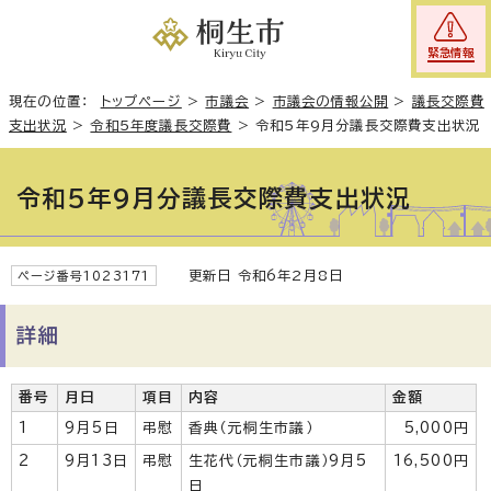
緊急情報
現在の位置：
トップページ
>
市議会
>
市議会の情報公開
>
議長交際費
支出状況
>
令和5年度議長交際費
>
令和5年9月分議長交際費支出状況
令和5年9月分議長交際費支出状況
更新日 令和6年2月8日
ページ番号1023171
詳細
番号
月日
項目
内容
金額
1
9月5日
弔慰
香典（元桐生市議）
5,000円
2
9月13日
弔慰
生花代（元桐生市議）9月5
16,500円
日