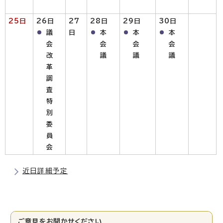
25日
26日
27
28日
29日
30日
議
日
本
本
本
会
会
会
会
改
議
議
議
革
調
査
特
別
委
員
会
近日詳細予定
ご意見をお聞かせください