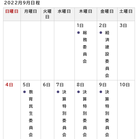
2022月9月日程
日曜日
月曜日
火曜
水曜日
木曜日
金曜日
土曜日
日
1日
2日
3日
総
経
務
済
委
建
員
設
会
委
員
会
4日
5日
6日
7日
8日
9日
10日
教
決
決
決
育
算
算
算
民
特
特
特
生
別
別
別
委
委
委
委
員
員
員
員
会
会
会
会