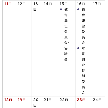
11日
12日
13
14日
15日
16日
17日
日
教
議
育
会
民
運
生
営
委
委
員
員
会・
会
協
水
議
質
会
調
査
特
別
委
員
会
18日
19日
20
21日
22日
23日
24日
日