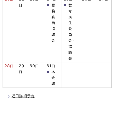
日
総
教
務
育
委
民
員
生
協
委
議
員
会
会・
協
議
会
28日
29
30日
31日
日
本
会
議
近日詳細予定