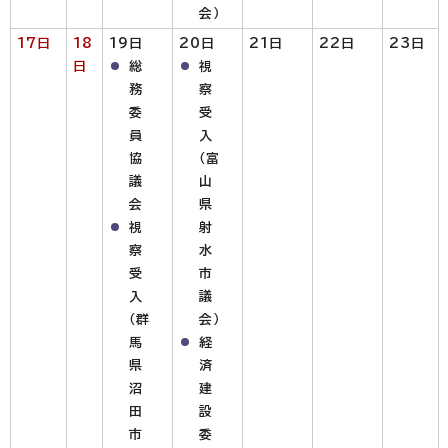
会）
17
日
18
19日
20日
21日
22日
23日
日
総
視
務
察
委
受
員
入
協
（富
議
山
会
県
視
射
察
水
受
市
入
議
（群
会）
馬
経
県
済
沼
建
田
設
市
委