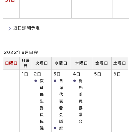
31日
近日詳細予定
2022年8月日程
月曜
日曜日
火曜日
水曜日
木曜日
金曜日
土曜日
日
1日
2日
3日
4日
5日
6日
教
各
総
育
派
務
民
代
委
生
表
員
委
者
協
員
会
議
協
議
会
議
経