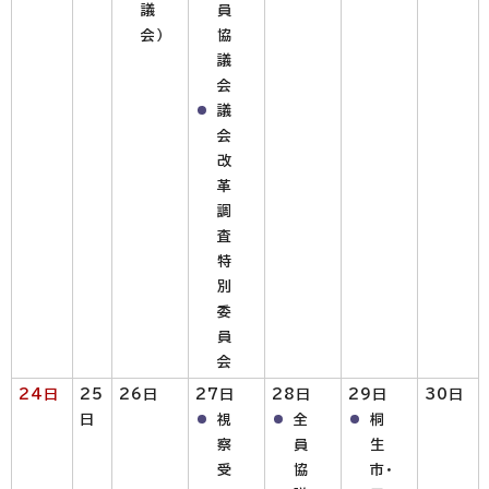
議
員
会）
協
議
会
議
会
改
革
調
査
特
別
委
員
会
24日
25
26日
27日
28日
29日
30日
日
視
全
桐
察
員
生
受
協
市・