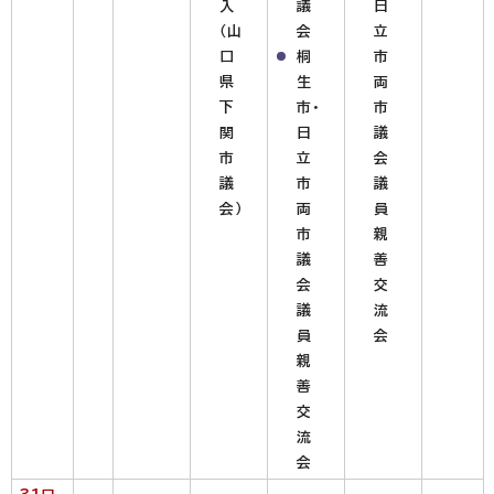
入
議
日
（山
会
立
口
桐
市
県
生
両
下
市・
市
関
日
議
市
立
会
議
市
議
会）
両
員
市
親
議
善
会
交
議
流
員
会
親
善
交
流
会