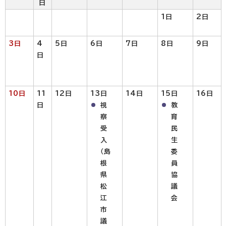
日
1日
2日
3日
4
5日
6日
7日
8日
9日
日
10日
11
12日
13日
14日
15日
16日
日
視
教
察
育
受
民
入
生
（島
委
根
員
県
協
松
議
江
会
市
議