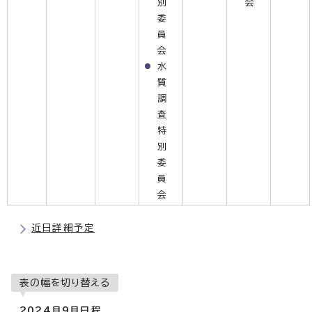
別
会
委
員
会
水
質
調
査
特
別
委
員
会
近日詳細予定
表の幅を切り替える
2024月9月日程