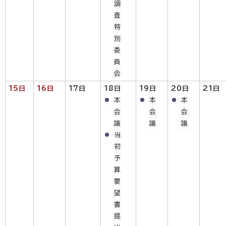
調
査
特
別
委
員
会
15日
16日
17日
18
日
19日
20日
21日
本
本
本
会
会
会
議
議
議
当
初
予
算
要
望
書
提