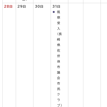
28日
29日
30日
31日
視
察
受
入
（長
崎
県
佐
世
保
市
議
会
市
民
ク
ラ
ブ）