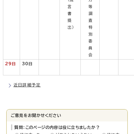
言
等
書
調
提
査
出）
特
別
委
員
会
29日
30日
近日詳細予定
ご意見をお聞かせください
質問：このページの内容は役に立ちましたか？