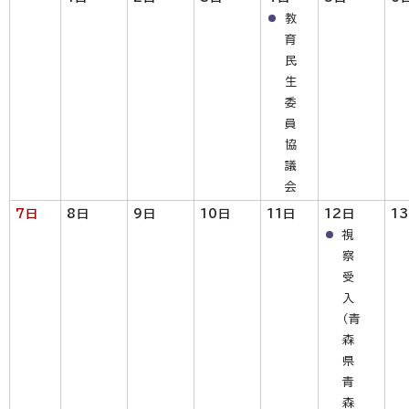
教
育
民
生
委
員
協
議
会
7日
8日
9日
10日
11日
12日
1
視
察
受
入
（青
森
県
青
森