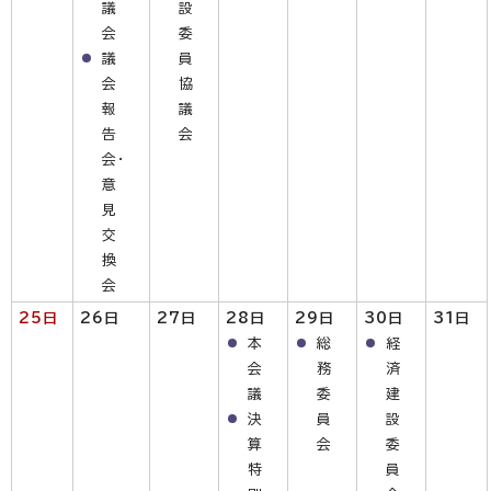
議
設
会
委
議
員
会
協
報
議
告
会
会・
意
見
交
換
会
25日
26日
27日
28日
29日
30日
31日
本
総
経
会
務
済
議
委
建
決
員
設
算
会
委
特
員