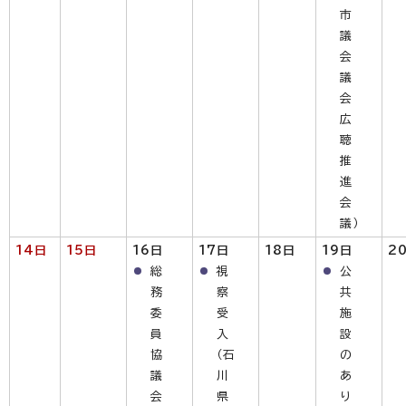
市
議
会
議
会
広
聴
推
進
会
議）
14日
15日
16日
17日
18日
19日
2
総
視
公
務
察
共
委
受
施
員
入
設
協
（石
の
議
川
あ
会
県
り