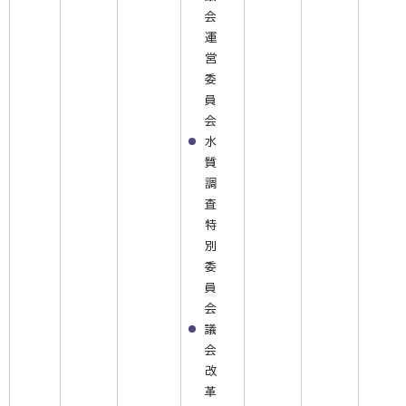
会
運
営
委
員
会
水
質
調
査
特
別
委
員
会
議
会
改
革