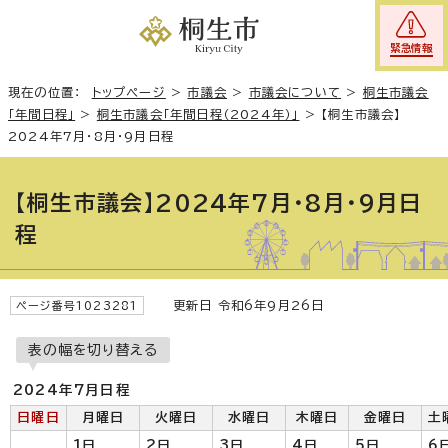
緊急情報
現在の位置：
トップページ
>
市議会
>
市議会について
>
桐生市議会
「年間日程」
>
桐生市議会「年間日程（2024年）」
>
【桐生市議会】
2024年7月・8月・9月日程
【桐生市議会】2024年7月・8月・9月日
程
更新日 令和6年9月26日
ページ番号1023281
表の幅を切り替える
2024年7月日程
日曜日
月曜日
火曜日
水曜日
木曜日
金曜日
土
1日
2日
3日
4日
5日
6