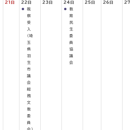
21日
22日
23日
24日
25日
26日
2
視
教
察
育
受
民
入
生
（埼
委
玉
員
県
協
羽
議
生
会
市
議
会
総
務
文
教
委
員
会）