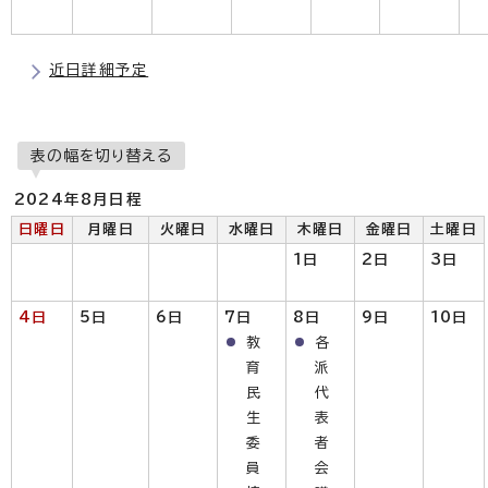
近日詳細予定
表の幅を切り替える
2024年8月日程
日曜日
月曜日
火曜日
水曜日
木曜日
金曜日
土曜日
1日
2日
3日
4日
5日
6日
7日
8日
9日
10日
教
各
育
派
民
代
生
表
委
者
員
会