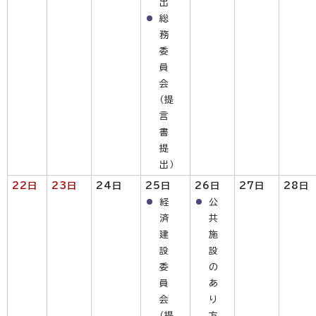
出
総
務
委
員
会
（提
言
書
提
出）
22日
23日
24日
25日
26日
27日
28日
経
公
済
共
建
施
設
設
委
の
員
あ
会
り
（提
方