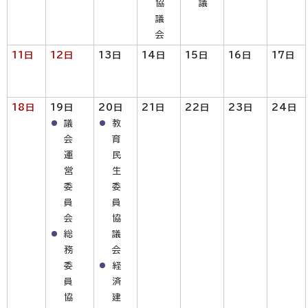
協
議
議
会
11日
12日
13日
14日
15日
16日
17日
18日
19日
20日
21日
22日
23日
24日
議
教
会
育
運
民
営
生
委
委
員
員
会
協
総
議
務
会
委
経
員
済
協
建