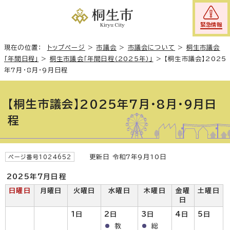
緊急情報
現在の位置：
トップページ
>
市議会
>
市議会について
>
桐生市議会
「年間日程」
>
桐生市議会「年間日程（2025年）」
>
【桐生市議会】2025
年7月・8月・9月日程
【桐生市議会】2025年7月・8月・9月日
程
更新日 令和7年9月10日
ページ番号1024652
2025年7月日程
日曜日
月曜日
火曜日
水曜日
木曜日
金曜
土曜日
日
1
日
2日
3
日
4日
5日
教
総