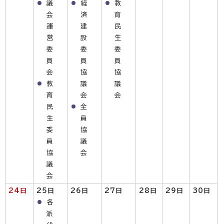
議
経
教
会
済
育
運
建
民
営
設
生
委
委
委
員
員
員
会
協
協
教
議
議
育
会
会
民
全
生
員
委
協
員
議
協
会
議
会
24日
25日
26日
27日
28日
29日
30日
各
派