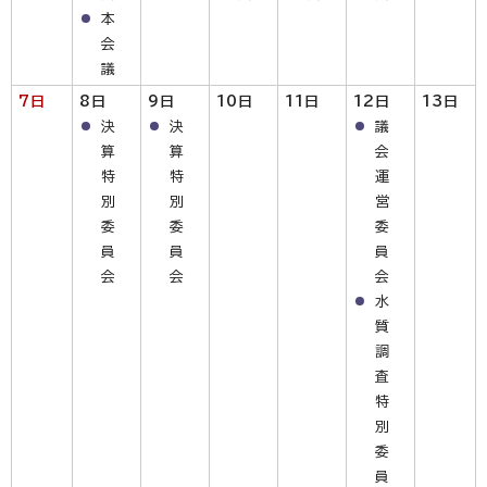
本
会
議
7日
8日
9日
10日
11日
12日
13日
決
決
議
算
算
会
特
特
運
別
別
営
委
委
委
員
員
員
会
会
会
水
質
調
査
特
別
委
員