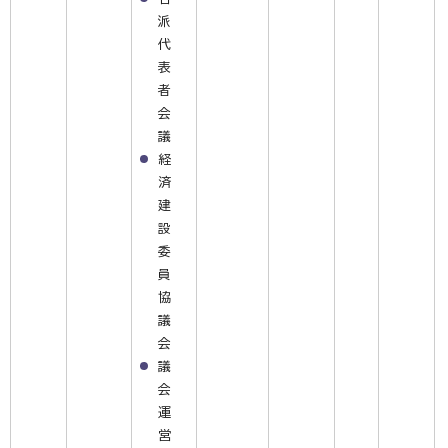
派
代
表
者
会
議
経
済
建
設
委
員
協
議
会
議
会
運
営