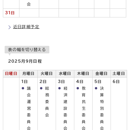
会
31日
近日詳細予定
表の幅を切り替える
2025月9月日程
日曜日
月曜日
火曜日
水曜日
木曜日
金曜日
土曜日
1日
2日
3日
4日
5日
6日
議
総
経
教
決
会
務
済
育
算
運
委
建
民
特
営
員
設
生
別
委
会
委
委
委
員
員
員
員
会
会
会
会