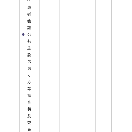
代
表
者
会
議
公
共
施
設
の
あ
り
方
等
調
査
特
別
委
員