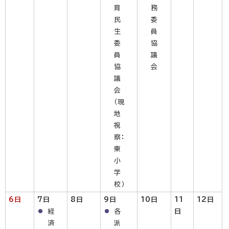
育
務
民
委
生
員
委
協
員
議
協
会
議
会
（現
地
視
察：
東
小
学
校）
6日
7日
8日
9日
10日
11
12
日
経
各
日
済
派