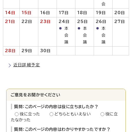
会
14日
15日
16日
17
日
18日
19日
20日
21日
22日
23日
24日
25日
26日
27日
本
本
本
会
会
会
議
議
議
28日
29日
30日
近日詳細予定
ご意見をお聞かせください
質問：このページの内容は役に立ちましたか？
役に立った
どちらともいえない
役に立
たなかった
質問：このページの内容はわかりやすかったですか？