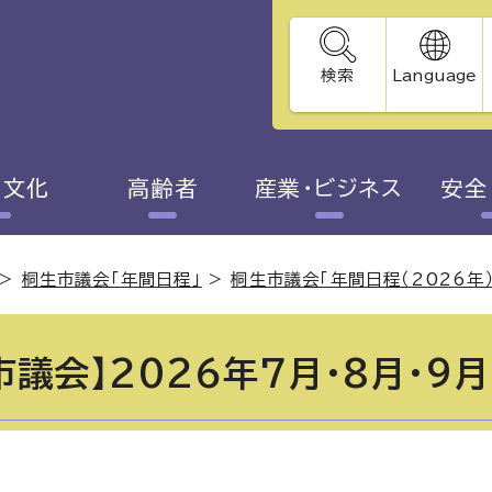
検索
Language
・文化
高齢者
産業・ビジネス
安全
>
桐生市議会「年間日程」
>
桐生市議会「年間日程（2026年）
市議会】2026年7月・8月・9