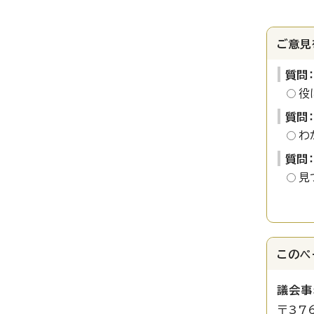
ご意見
質問
役
質問
わ
質問
見
このペ
議会事
〒37