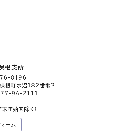
保根支所
76-0196
保根町水沼182番地3
77-96-2111
年末年始を除く）
フォーム