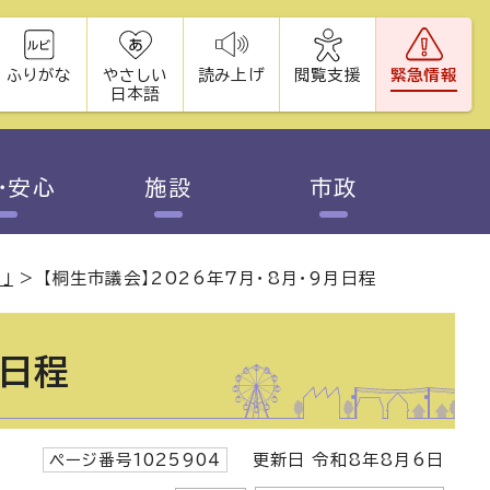
ふりがな
やさしい
読み上げ
閲覧支援
緊急情報
日本語
・安心
施設
市政
」
>
【桐生市議会】2026年7月・8月・9月日程
月日程
ページ番号1025904
更新日 令和8年8月6日