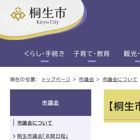
くらし・手続き
子育て・教育
観光
現在の位置：
トップページ
>
市議会
>
市議会について
市議会
【桐生
市議会について
桐生市議会「年間日程」