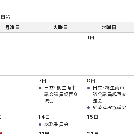
月日程
月曜日
火曜日
水曜日
1
日
7日
8日
日立・桐生両市
日立・桐生両市
議会議員親善交
議会議員親善交
流会
流会
経済建設協議会
日
14日
15日
総務委員会
日
21
日
22日