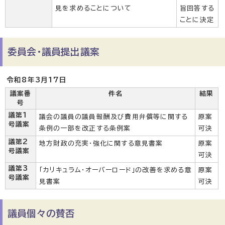
見を求めることについて
旨回答する
ことに決定
委員会・議員提出議案
令和8年3月17日
議案番
件名
結果
号
議第1
議会の議員の議員報酬及び費用弁償等に関する
原案
号議案
条例の一部を改正する条例案
可決
議第2
地方財政の充実・強化に関する意見書案
原案
号議案
可決
議第3
「カリキュラム・オーバーロード」の改善を求める意
原案
号議案
見書案
可決
議員個々の賛否