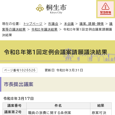
緊急情報
現在の位置：
トップページ
>
市議会
>
本会議
>
議案、請願・陳情
>
議
案等の議決結果
>
令和8年議決結果
>
令和8年第1回定例会議案請願議
決結果
令和8年第1回定例会議案請願議決結果
更新日 令和8年3月31日
ページ番号1026526
市長提出議案
令和8年3月17日
議案番号
件名
結果
議案第2号
職員の旅費に関する条例案
原案可決