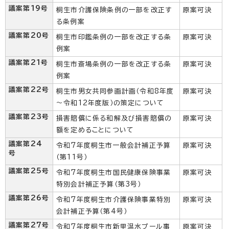
議案第19号
桐生市介護保険条例の一部を改正す
原案可決
る条例案
議案第20号
桐生市印鑑条例の一部を改正する条
原案可決
例案
議案第21号
桐生市斎場条例の一部を改正する条
原案可決
例案
議案第22号
桐生市男女共同参画計画（令和8年度
原案可決
～令和12年度版）の策定について
議案第23号
損害賠償に係る和解及び損害賠償の
原案可決
額を定めることについて
議案第24
令和7年度桐生市一般会計補正予算
原案可決
号
（第11号）
議案第25号
令和7年度桐生市国民健康保険事業
原案可決
特別会計補正予算（第3号）
議案第26号
令和7年度桐生市介護保険事業特別
原案可決
会計補正予算（第4号）
議案第27号
令和7年度桐生市新里温水プール事
原案可決