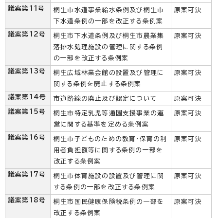
議案第11号
桐生市水道事業給水条例及び桐生市
原案可決
下水道条例の一部を改正する条例案
議案第12号
桐生市下水道条例及び桐生市農業集
原案可決
落排水処理施設の管理に関する条例
の一部を改正する条例案
議案第13号
桐生広域林業会館の設置及び管理に
原案可決
関する条例を廃止する条例案
議案第14号
市道路線の廃止及び認定について
原案可決
議案第15号
桐生市特定乳児等通園支援事業の運
原案可決
営に関する基準を定める条例案
議案第16号
桐生市子どものための教育・保育の利
原案可決
用者負担額等に関する条例の一部を
改正する条例案
議案第17号
桐生市体育施設の設置及び管理に関
原案可決
する条例の一部を改正する条例案
議案第18号
桐生市国民健康保険税条例の一部を
原案可決
改正する条例案