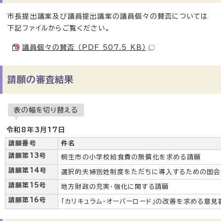
市長提出議案及び議員提出議案の議員個々の賛否については
下記ファイルからご覧ください。
議員個々の賛否 （PDF 507.5 KB）
請願の審査結果
表の幅を切り替える
令和8年3月17日
請願番号
件名
請願第13号
桐生市の小学校給食費の無償化を求める請願
請願第14号
選択的夫婦別姓制度をただちに導入するための国
請願第15号
地方財政の充実・強化に関する請願
請願第16号
「カリキュラム・オーバーロード」の改善を求める意