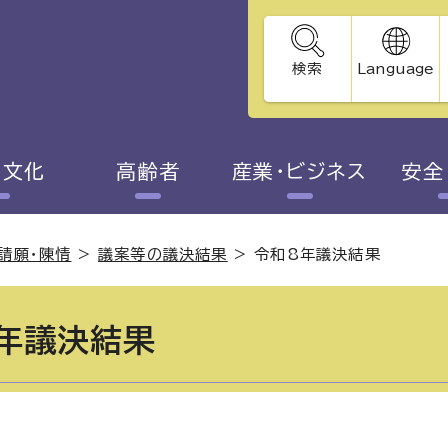
検索
Language
・文化
高齢者
産業・ビジネス
安全
請願・陳情
>
議案等の議決結果
>
令和8年議決結果
年議決結果