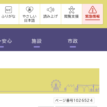
ふりがな
やさしい
読み上げ
閲覧支援
緊急情報
日本語
・安心
施設
市政
ページ番号1026524