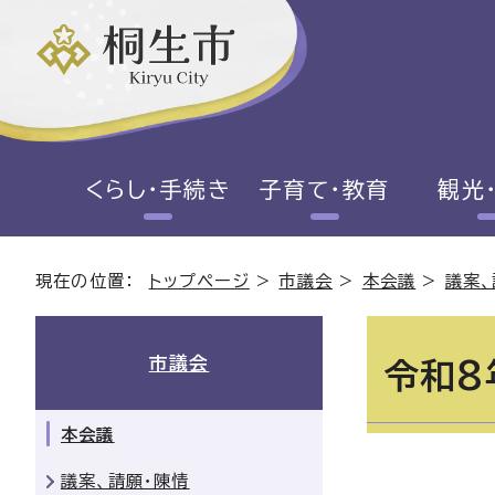
くらし・手続き
子育て・教育
観光
現在の位置：
トップページ
>
市議会
>
本会議
>
議案、
市議会
令和8
本会議
議案、請願・陳情