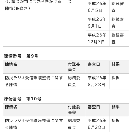
う、議会が市にはたらきかける
会
平成26年
継続審
陳情（保育料）
6月5日
査
平成26年
継続審
9月1日
査
平成26年
継続審
12月3日
査
陳情番号 第9号
陳情名
付託委
審査日
結果
員会
防災ラジオ受信環境整備に関す
総務委
平成26年
採択
る陳情
員会
8月28日
陳情番号 第10号
陳情名
付託委
審査日
結果
員会
防災ラジオ受信環境整備に関す
総務委
平成26年
採択
る陳情
員会
8月28日