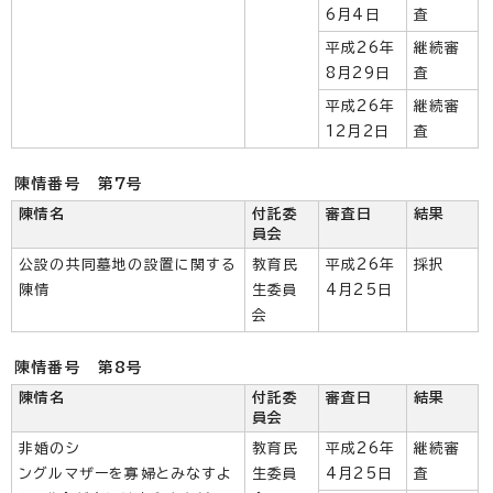
6月4日
査
平成26年
継続審
8月29日
査
平成26年
継続審
12月2日
査
陳情番号 第7号
陳情名
付託委
審査日
結果
員会
公設の共同墓地の設置に関する
教育民
平成26年
採択
陳情
生委員
4月25日
会
陳情番号 第8号
陳情名
付託委
審査日
結果
員会
非婚のシ
教育民
平成26年
継続審
ングルマザーを寡婦とみなすよ
生委員
4月25日
査