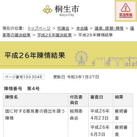
緊急情報
現在の位置：
トップページ
>
市議会
>
本会議
>
議案、請願・陳情
>
議
案等の議決結果
>
平成26年議決結果
>
平成26年陳情結果
平成26年陳情結果
更新日 令和3年1月27日
ページ番号1003846
陳情番号 第4号
陳情名
付託委
審査日
結果
員会
国に対する意見書の提出を請う
総務委
平成26年
継続審
陳情
員会
4月23日
査
平成26年
継続審
6月3日
査