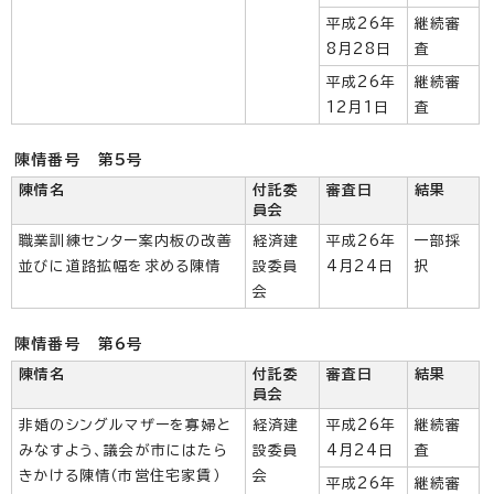
平成26年
継続審
8月28日
査
平成26年
継続審
12月1日
査
陳情番号 第5号
陳情名
付託委
審査日
結果
員会
職業訓練センター案内板の改善
経済建
平成26年
一部採
並びに道路拡幅を求める陳情
設委員
4月24日
択
会
陳情番号 第6号
陳情名
付託委
審査日
結果
員会
非婚のシングルマザーを寡婦と
経済建
平成26年
継続審
みなすよう、議会が市にはたら
設委員
4月24日
査
きかける陳情（市営住宅家賃）
会
平成26年
継続審