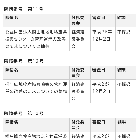
陳情番号 第11号
陳情名
付託委
審査日
結果
員会
公益財団法人桐生地域地場産業
経済建
平成26年
不採択
振興センターの管理運営の改善
設委員
12月2日
の要求についての陳情
会
陳情番号 第12号
陳情名
付託委
審査日
結果
員会
桐生広域物産振興協会の管理運
経済建
平成26年
不採択
営の改善の要求についての陳情
設委員
12月2日
会
陳情番号 第13号
陳情名
付託委
審査日
結果
員会
桐生観光物産館わたらせ運営委
経済建
平成26年
不採択