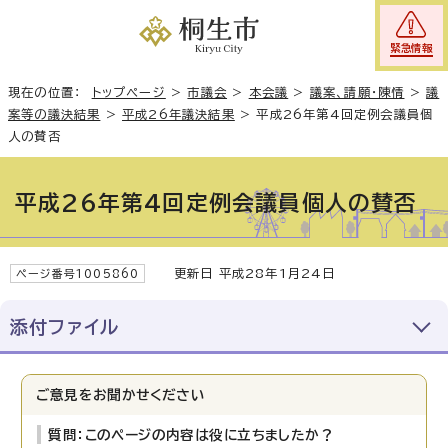
緊急情報
現在の位置：
トップページ
>
市議会
>
本会議
>
議案、請願・陳情
>
議
案等の議決結果
>
平成26年議決結果
>
平成26年第4回定例会議員個
人の賛否
平成26年第4回定例会議員個人の賛否
更新日 平成28年1月24日
ページ番号1005860
添付ファイル
ご意見をお聞かせください
質問：このページの内容は役に立ちましたか？