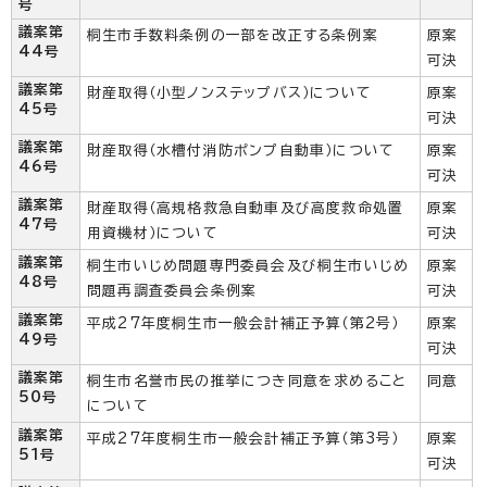
号
議案第
桐生市手数料条例の一部を改正する条例案
原案
44号
可決
議案第
財産取得（小型ノンステップバス）について
原案
45号
可決
議案第
財産取得（水槽付消防ポンプ自動車）について
原案
46号
可決
議案第
財産取得（高規格救急自動車及び高度救命処置
原案
47号
用資機材）について
可決
議案第
桐生市いじめ問題専門委員会及び桐生市いじめ
原案
48号
問題再調査委員会条例案
可決
議案第
平成27年度桐生市一般会計補正予算（第2号）
原案
49号
可決
議案第
桐生市名誉市民の推挙につき同意を求めること
同意
50号
について
議案第
平成27年度桐生市一般会計補正予算（第3号）
原案
51号
可決