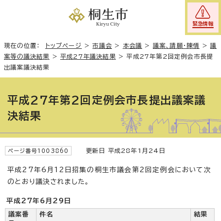
緊急情報
現在の位置：
トップページ
>
市議会
>
本会議
>
議案、請願・陳情
>
議
案等の議決結果
>
平成27年議決結果
>
平成27年第2回定例会市長提
出議案議決結果
平成27年第2回定例会市長提出議案議
決結果
更新日 平成28年1月24日
ページ番号1003860
平成27年6月12日招集の桐生市議会第2回定例会において次
のとおり議決されました。
平成27年6月29日
議案番
件名
結果