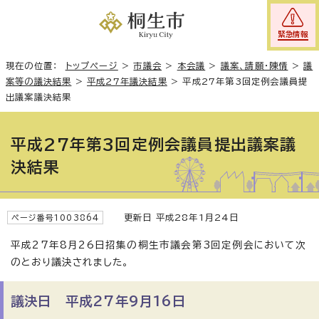
緊急情報
現在の位置：
トップページ
>
市議会
>
本会議
>
議案、請願・陳情
>
議
案等の議決結果
>
平成27年議決結果
>
平成27年第3回定例会議員提
出議案議決結果
平成27年第3回定例会議員提出議案議
決結果
更新日 平成28年1月24日
ページ番号1003864
平成27年8月26日招集の桐生市議会第3回定例会において次
のとおり議決されました。
議決日 平成27年9月16日