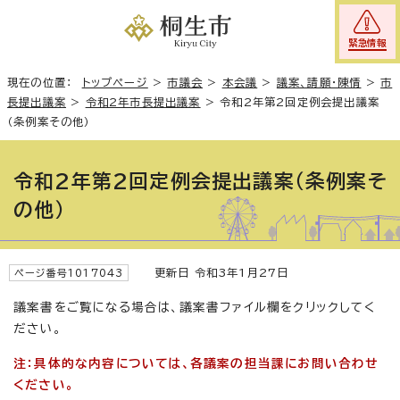
緊急情報
現在の位置：
トップページ
>
市議会
>
本会議
>
議案、請願・陳情
>
市
長提出議案
>
令和2年市長提出議案
>
令和2年第2回定例会提出議案
（条例案その他）
令和2年第2回定例会提出議案（条例案そ
の他）
更新日 令和3年1月27日
ページ番号1017043
議案書をご覧になる場合は、議案書ファイル欄をクリックしてく
ださい。
注：具体的な内容については、各議案の担当課にお問い合わせ
ください。